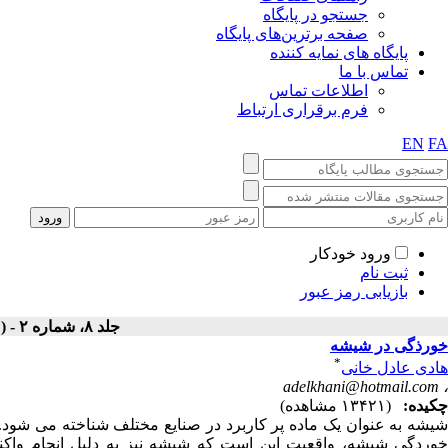
جستجو در پایگاه
صفحه برترین‌های پایگاه
پایگاه های نمایه کننده
تماس با ما
اطلاعات تماس
فرم برقراری ارتباط
EN
FA
ورود خودکار
ثبت نام
بازیابی رمز عبور
جلد ۸، شماره ۲ - ( تابستان ۱۳۹۱ )
خورذگی در شیشه
*
هادی عادل خانی
adelkhani@hotmail.com
،
چکیده:
(۱۳۴۲۱ مشاهده)
شیشه به عنوان یک ماده پر کاربرد در صنایع مختلف شناخته می شود
خوردگی شیشه، واقعیت این است که شیشه نیز به دلیل انجام وا