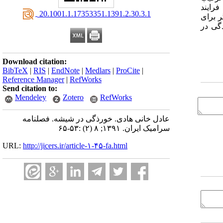
رایند
‎ 20.1001.1.17353351.1391.2.30.3.1
 برای
گی در
Download citation:
BibTeX
|
RIS
|
EndNote
|
Medlars
|
ProCite
|
Reference Manager
|
RefWorks
Send citation to:
Mendeley
Zotero
RefWorks
عادل خانی هادی. خورذگی در شیشه. فصلنامه
سرامیک ایران. ۱۳۹۱; ۸ (۲) :۵۳-۶۵
URL:
http://jicers.ir/article-۱-۴۵-fa.html