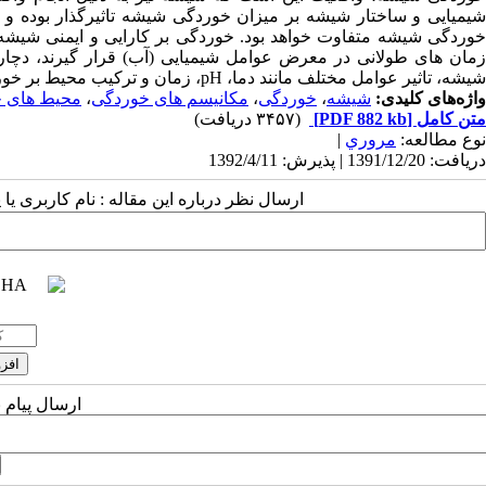
شیمیایی و ساختار شیشه بر میزان خوردگی شیشه تاثیرگذار بوده و 
خوردگی شیشه متفاوت خواهد بود. خوردگی بر کارایی و ایمنی شیشه 
زمان های طولانی در معرض عوامل شیمیایی (آب) قرار گیرند، دچا
شیشه، تاثیر عوامل مختلف مانند دما، pH، زمان و ترکیب محیط بر خوردگی شیشه و فراورده های شیشه ای مورد بررسی قرار گرفته است.
واژه‌های کلیدی:
شیشه
،
خوردگی
،
مکانیسم های خوردگی
،
محیط های خ
متن کامل
[PDF 882 kb]
(۳۴۵۷ دریافت)
نوع مطالعه:
مروري
|
دریافت: 1391/12/20 | پذیرش: 1392/4/11
ارسال نظر درباره این مقاله : نام کاربری ی
ارسال پیام 