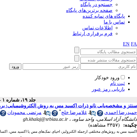
جستجو در پایگاه
صفحه برترین‌های پایگاه
پایگاه های نمایه کننده
تماس با ما
اطلاعات تماس
فرم برقراری ارتباط
EN
FA
ورود خودکار
ثبت نام
بازیابی رمز عبور
جلد ۱۹، شماره ۱ - ( بهار ۱۴۰۲ )
سنتز و مشخصه‌یابی نانو ذرات اکسید مس به روش الکتروشیمیایی: بر
*
حمیدرضا احمدی
،
غلامرضا خلج
،
مرتضی محمودان
دانشگاه آزاد اسلامی، واحد ساوه، ،
gh.khalaj@srbiau.ac.ir
چکیده:
(۳۳۵۷ مشاهده)
اکسید مس به روش‌های مختلفی ازجمله الکترولیز، احیای نمک­‌های مس یا اکسید مس، اکسای