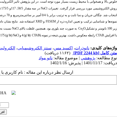
لوص بالا و همخوانی با محیط زیست بسیار مورد توجه است. در این پژوهش تأثیر الکترولیت
وش الکتروشیمی مورد بررسی قرار گرفت. تغییرات
NaCl
در سه مقدار
58/5، 117و 175/5 (
نتخاب شد
.
چگالی جریان و دما ثابت و به ترتیب برابر با 0/4 آمپر بر سانتی­‌مترمربع و 70 درجه سانتی­‌گراد و فاصله بین کاتد و آند 2/5 سانتی­متر
مونه‌­ها و شناسایی ترکیب و تعیین اندازه ذره از
FESEM
و
XRD
استفاده شد. نتایج نشان دا
یر 100 نانومتر و تشکیل
O
Cu
به ­صورت
چند بلوری بود.
همچنین غلظت بالای
NaCl
نسبت به
2
با افزایش
CTAB
رابطه معکوس داشت.
بهترین نتیجه در نمونه با
CTAB
(
g/ lit
) 4 و
NaCl
(
g/ lit
) 175 بدست آمد. نانوذرات
واژه‌های کلیدی:
نانوذرات
،
اکسید مس
،
سنتز الکتروشیمیایی
،
الکترولی
متن کامل
[PDF 2244 kb]
(۱۱۶۲ دریافت)
نوع مطالعه:
پژوهشي
| موضوع مقاله:
نانو مواد
دریافت: 1401/11/17 | پذیرش: 1402/1/16
ارسال نظر درباره این مقاله : نام کاربری ی