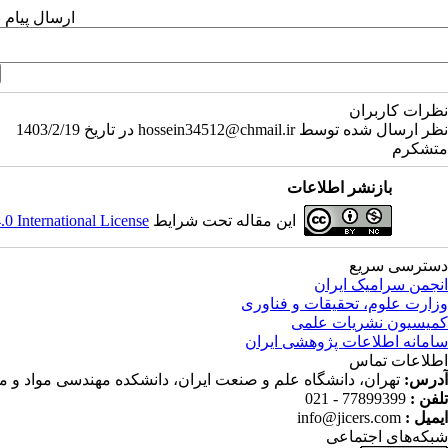
ارسال پیام 
نظرات کاربران
نظر ارسال شده توسط hossein34512@chmail.ir در تاریخ 1403/2/19
متشکرم
بازنشر اطلاعات
این مقاله تحت شرایط
 International License
دسترسی سریع
انجمن سرامیک ایران
وزارت علوم، تحقیقات و فناوری
کمیسیون نشریات علمی
سامانه اطلاعات پژوهشی ایران
اطلاعات تماس
آدرس:
تهران، دانشگاه علم و صنعت ایران، دانشکده مهندسی مواد و م
تلفن :
77899399 - 021
ایمیل :
info@jicers.com
شبکه‌های اجتماعی