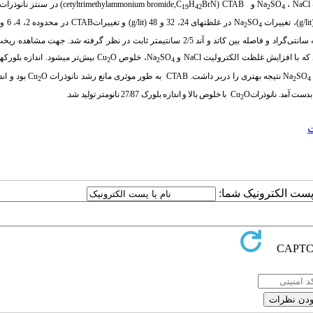
NaCl
،
SO
Na
و
CTAB
BrN)
H
(cetyltrimethylammonium bromide,C
در سنتز نانوذرات
19
42
2
4
g/lit
)
،
تغییرات
SO
Na
در
غلظت
­های
24
،
32
و 48 (
g/lit
)
و
تغییرات
CTAB
در محدوده 2، 4، 6 و 15 (
2
4
ثابت
در نظر گرفته شد. جهت مشاهده ریخ
د که با افزایش غلظت الکترولیت
NaCl
و
SO
Na
،
خلوص
O
Cu
بیش‌تر می
شود. اندازه بلورک­
2
2
4
SO
Na
نتیجه بهتری را دربر داشت.
CTAB
به ­طور موثری مانع رشد نانوذرات
O
Cu
بود و اند
2
2
4
O
Cu
با خلوص بالا و
اندازه بلورک 27/87 نانومتر
تولید
شد.
2
ت
ا پست الکترونیک شما: