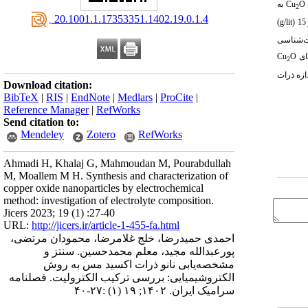
O
Cu
به
2
‎ 20.1001.1.17353351.1402.19.0.1.4
)
g/lit
ت‌شناسی
های
O
Cu
2
ازه ذرات
Download citation:
BibTeX
|
RIS
|
EndNote
|
Medlars
|
ProCite
|
Reference Manager
|
RefWorks
Send citation to:
Mendeley
Zotero
RefWorks
Ahmadi H, Khalaj G, Mahmoudan M, Pourabdullah
M, Moallem M H. Synthesis and characterization of
copper oxide nanoparticles by electrochemical
method: investigation of electrolyte composition.
Jicers 2023; 19 (1) :27-40
URL:
http://jicers.ir/article-1-455-fa.html
احمدی حمیدرضا، خلج غلامرضا، محمودان مرتضی،
پورعبدالله مجید، معلم محمدحسین. سنتز و
مشخصه‌یابی نانو ذرات اکسید مس به روش
الکتروشیمیایی: بررسی ترکیب الکترولیت. فصلنامه
سرامیک ایران. ۱۴۰۲; ۱۹ (۱) :۲۷-۴۰