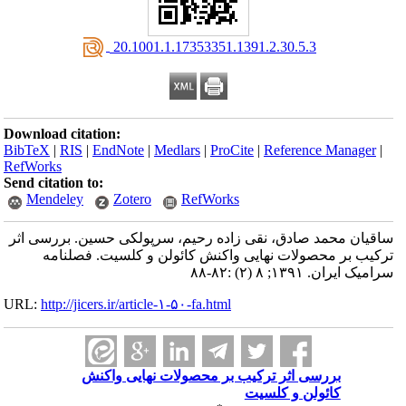
‎ 20.1001.1.17353351.1391.2.30.5.3
Download citation:
BibTeX
|
RIS
|
EndNote
|
Medlars
|
ProCite
|
Reference Manager
|
RefWorks
Send citation to:
Mendeley
Zotero
RefWorks
ساقیان محمد صادق، نقی زاده رحیم، سرپولکی حسین. بررسی اثر
ترکیب بر محصولات نهایی واکنش کائولن و کلسیت. فصلنامه
سرامیک ایران. ۱۳۹۱; ۸ (۲) :۸۲-۸۸
URL:
http://jicers.ir/article-۱-۵۰-fa.html
بررسی اثر ترکیب بر محصولات نهایی واکنش
کائولن و کلسیت