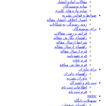
مقالات آماده انتشار
نمایه نویسندگان
نمایه واژه های کلیدی
ضوابط و قوانین نشریه
اصول اخلاقی انتشار مقاله
روند رسیدگی به شکایات
برای نویسندگان
فرایند بررسی مقالات
راهنمای نگارش مقاله
شرایط ارسال مقاله
راهنمای ارسال مقاله
فرم ارسال مقاله
فرم تعهدنامه
فرم cope
فرم تعارض منافع
برای داوران
راهنمای داوران
داوران نشریه
ثبت نام و اشتراک
اطلاعات ثبت نام
فرم ثبت نام
metric
تسهیلات پایگاه
راهنمای صفحات