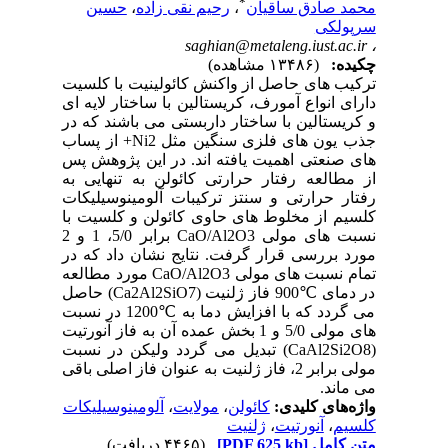
*
محمد صادق ساقیان
،
رحیم نقی زاده
،
حسین
سرپولکی
saghian@metaleng.iust.ac.ir
،
چکیده:
(۱۳۴۸۶ مشاهده)
ترکیب های حاصل از واکنش کائولینیت با کلسیت
دارای انواع آمورف، کریستالین با ساختار لایه ای
و کریستالین با ساختار داربستی می باشند که در
جذب یون های فلزی سنگین مثل Ni2+ از پساب
های صنعتی اهمیت یافته اند. در این پژوهش پس
از مطالعه رفتار حرارتی کائولن به تنهایی به
رفتار حرارتی و سنتز ترکیبات آلومینوسیلیکات
کلسیم از مخلوط های حاوی کائولن و کلسیت با
نسبت های مولی CaO/Al2O3 برابر 5/0، 1 و 2
مورد بررسی قرار گرفت. نتایج نشان داد که در
تمام نسبت های مولی CaO/Al2O3 مورد مطالعه
در دمای ℃900 فاز ژلنیت (Ca2Al2SiO7) حاصل
می گردد که با افزایش دما به ℃1200 در نسبت
های مولی 5/0 و 1 بخش عمده آن به فاز آنورتیت
(CaAl2Si2O8) تبدیل می گردد ولیکن در نسبت
مولی برابر 2، فاز ژلنیت به عنوان فاز اصلی باقی
می ماند.
واژه‌های کلیدی:
کائولن
،
مولایت
،
آلومینوسیلیکات
کلسیم
،
آنورتیت
،
ژلنیت
متن کامل
[PDF 625 kb]
(۴۴۶۵ دریافت)