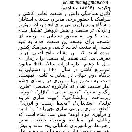
kh.aminian@gmail.com
،
چکیده:
(۱۸۳۹۴ مشاهده)
کانون هماهنگی دانش و صنعت لعاب، کاشی و
سرامیک با حضور برخی مدیران صنعتی، استادان
دانشگاه و مدیران دولتی برای ایجادارتباط موثرتر
و نزدیک تر صنعت و بخش پژوهش تشکیل شده
است. کانون به منظور دستیابی به برنامه ای
منسجم برای توسعه این صنعت اقدام به تهیه
نقشه راه صنعت لعاب، کاشی و سرامیک کشور
نموده است که این مقاله نتایج اصلی آن را
معرفی می کند. نقشه راه صنعت برای زمان ده
سال با چشم اندازصادرات سالانه 400 میلیون
مترمربع کاشی در سال 1401 و دستیابی به
جایگاه دوم جهانی در صادرات کاشی تهیهشده
است. به منظور برنامه ریزی در راستای چشم
انداز صنعت تعداد نه کارگروه تخصصی "طرح،
رنگ و لعاب"، "منابع انسانی"، "بازار"، "توسعه
زیرساخت آزمایشگاهی"، "بهینه سازی فرآیند
تولید"، "استاندارد"، "محیط زیست و انرژی"،
"قطعه سازی و بومی سازی تجهیزات" و "تامین
و فرآوری مواد اولیه" پیش بینی شده است که
وظایف آنها مطالعه وضعیت صنعت، تعیین
راهبردها، برنامهریزی عملیاتی پنج ساله و پیش
بینی بودجه مورد نیاز برای دستیابی به چشم انداز