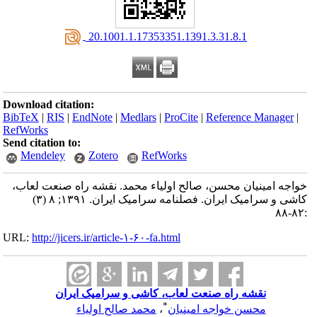
‎ 20.1001.1.17353351.1391.3.31.8.1
Download citation:
BibTeX
|
RIS
|
EndNote
|
Medlars
|
ProCite
|
Reference Manager
|
RefWorks
Send citation to:
Mendeley
Zotero
RefWorks
خواجه امینیان محسن، صالح اولیاء محمد. نقشه راه صنعت لعاب،
کاشی و سرامیک ایران. فصلنامه سرامیک ایران. ۱۳۹۱; ۸ (۳)
:۸۲-۸۸
URL:
http://jicers.ir/article-۱-۶۰-fa.html
نقشه راه صنعت لعاب، کاشی و سرامیک ایران
*
محسن خواجه امینیان
،
محمد صالح اولیاء