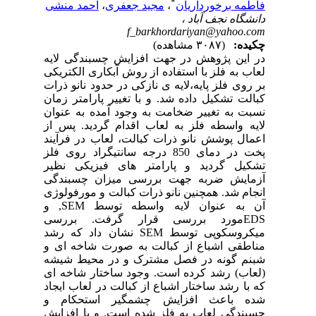
*
فاطمه برخورداریان
،
مجید جعفری
،
احمد منشی
دانشگاه نجف آباد ،
f_barkhordariyan@yahoo.com
چکیده:
(۳۰۸۷ مشاهده)
در این پژوهش در جهت افزایش چسبندگی لایه
لعاب به فلز با استفاده از روش آبکاری الکتریکی
بر روی فلز پایه،لایه ی نازکی در حدود نانو ذرات
کبالت تشکیل داده شد. و با تغییر پارامتر زمان
نسبت به تغییر ضخامت به وجود آمده به عنوان
لایه واسطه فلز به لعاب اقدام گردید. پس از
اعمال پوشش نانو ذرات کبالت، لعاب در فرآیند
پخت در دمای 850 درجه سانتیگراد روی فلز
تشکیل گردید و پارامتر های فیزیکی نظیر
آزمایش ضربه جهت بررسی میزان چسبندگی
انجام شد. همچنین نانو ذرات کبالت و مورفولوژی
آن به عنوان لایه واسطه توسط SEM, و
EDSمورد بررسی قرار گرفت. بررسی
میکروسکوپی توسط SEM نشان داد که رشد
مناطقی اشباع از کبالت به صورت شاخه ای و
شبنم گونه در فصل مشترک و در محیط شیشه
(لعاب) رشد کرده است. وجود ساختار شاخه ای
که با رشد ساختار اشباع از کبالت در لعاب ایجاد
شده باعث افزایش چشمگیر استحکام و
چسبندگی لعاب به فلز شده است. و با افزایش