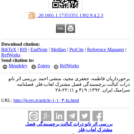
‎ 20.1001.1.17353351.1392.9.4.2.3
Download citation:
BibTeX
|
RIS
|
EndNote
|
Medlars
|
ProCite
|
Reference Manager
|
RefWorks
Send citation to:
Mendeley
Zotero
RefWorks
برخورداریان فاطمه، جعفری مجید، منشی احمد. بررسی اثر نانو
ذرات کبالت برچسبندگی فصل مشترک لعاب-فلز. فصلنامه
سرامیک ایران. ۱۳۹۲; ۹ (۴ و ۱) :۲۲-۲۸
URL:
http://jicers.ir/article-۱-۱۰۴-fa.html
بررسی اثر نانو ذرات کبالت برچسبندگی فصل
مشترک لعاب-فلز