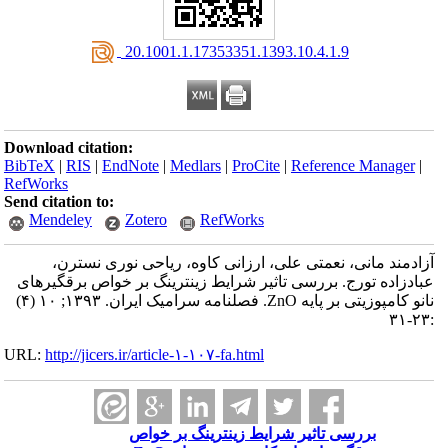
‎ 20.1001.1.17353351.1393.10.4.1.9
Download citation:
BibTeX
|
RIS
|
EndNote
|
Medlars
|
ProCite
|
Reference Manager
|
RefWorks
Send citation to:
Mendeley
Zotero
RefWorks
آزادمند مانی، نعمتی علی، ارزانی کاوه، ریاحی نوری نسترن،
عبادزاده تورج. بررسی تاثیر شرایط زینترینگ بر خواص برقگیرهای
نانو کامپوزیتی بر پایه ZnO. فصلنامه سرامیک ایران. ۱۳۹۳; ۱۰ (۴)
:۲۳-۳۱
URL:
http://jicers.ir/article-۱-۱۰۷-fa.html
بررسی تاثیر شرایط زینترینگ بر خواص