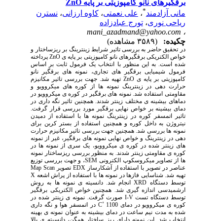
برقگیرهای نانو کامپوزیتی بر پایه ZnO
*
مانی آزادمند
،
علی نعمتی
،
کاوه ارزانی
،
نسترن
ریاحی نوری
،
تورج عبادزاده
mani_azadmand@yahoo.com
،
چکیده:
(۳۵۸۹ مشاهده)
در تحقیق حاضر به بررسی تاثیر شرایط زینترینگ بر ریزساختار و
خواص الکتریکی برقگیرهای نانو کامپوزیتی بر پایه ی ZnO پرداخته
شده است. به این منظور با انتخاب یک فرمول ثابت بر اساس
فرمول شیمیایی برقگیر های تجاری، نمونه های برقگیر نانو
کامپوزیتی بر پایه ی ZnO تهیه شد. جهت بررسی تاثیر مکانیزم
حرارت دهی در زینترینگ نمونه ها از کوره های میکروویو و
مقاومتی استفاده شد. نمونه های برقگیر در کوره ی میکروویو در
دماهای بیشینه ی مختلف زینتر شدند. همچنین تاثیر نگه داری در
دمای بیشینه بر خواص نهایی برقگیر مورد بررسی قرار گرفت.
تاثیر اتمسفر کوره در زینترینگ نمونه ها با استفاده از دمیدن
نیتروژن به داخل کوره و همچنین استفاده از بستر کربن برای
نمونه ها بررسی شد. همچنین جهت بررسی تاثیر مکانیزم حرارت
دهی در زینترینگ و خواص نهایی نمونه های برقگیر، غیر از نمونه
های زینتر شده در کوره ی میکروویو، یک سری از نمونه ها در
کوره ی مقاومتی زینتر شدند. به منظور بررسی ریزساختار نمونه
ها از تصاویر میکروسکوپ الکترونی SEM، و جهت بررسی توزیع
عناصر در تصویر با استفاده از آشکارساز EDX تصویر Map Scan
تهیه شد. شناسایی فازها در نمونه ها با استفاده از پراش اشعه X
توسط دستگاه XRD انجام شد. دانسیته ی نمونه ها به روش
ارشمیدسی اندازه گیری شد. همچنین خواص الکتریکی برقگیر
توسط دستگاه تست I-V صورت گرفت. نمونه ی زینتر شده در
کوره ی میکروویو در دمای C˚ 1100 در اتمسفر هوا و نگه داری
شده به مدت نیم ساعت در دمای بیشینه به عنوان نمونه ی بهینه
انتخاب شد. این نمونه دارای ریز ساختار همگن، دانسیته ی بالا