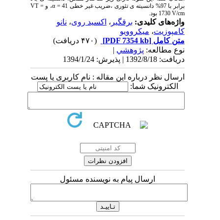
برابر با 97% دانسیته ی تئوری ،ضریب غیر خطی 41 = α، و VT =
1730 V/cm بود.
واژه‌های کلیدی:
برقگیر
،
اکسید روی
،
نانو
کامپوزیت
،
میکروویو
متن کامل
[PDF 7354 kb]
(۴۷۰ دریافت)
نوع مطالعه:
پژوهشي
|
دریافت: 1392/8/18 | پذیرش: 1394/1/24
ارسال نظر درباره این مقاله : نام کاربری یا پست
الکترونیک شما:
ارسال پیام به نویسنده مسئول