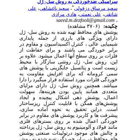
سرامیکی ضدخوردگی به روش سل- ژل
*
سعید مرساق دزفولی
،
سعید باغشاهی
،
علی
شانقی
،
علی نعمتی
،
هادی مرادی
saeed.m.dezfooli@gmail.com
،
چکیده:
(۳۷۰۶ مشاهده)
پوشش های محافظ تهیه شده به روش سل- ژل
دارای ویژگی های بارزی از جمله پایداری
شیمیایی عالی ، کنترل اکسیداسیون و مقاوم در
برابر خوردگی می باشند و برای حفاظت از
فلزات بر روی سطح آنها اعمال میشود. علاوه بر
این، روش سل- ژل روشی سازگار با محیط
زیست است و پتانسیل جایگزینی با پوشش های
سمی کروماته که برای افزایش مقاومت به
خوردگی فلزات مورد استفاده قرار میگیرد را دارا
میباشد. همچنین روش سل- ژل دارای مزایای
متعددی همانند پایین بودن هزینه‌ها، سهولت
اعمال، پوشش دهی اشکال پیچیده و ایجاد
پوشش‌های همگن با قابلیت کنترل ریزساختار
است. دراین تحقیق به نحوه آماده سازی،
پیشرفت ها و کاربرد پوشش های مقاوم در برابر
خوردگی اعمال شده بر روی بسترهای فلزی
مانند فولاد و آلومینیوم به روش سل- ژل پرداخته
و چالش های موجود درتولیدات صنعتی پوشش
های محافظ در برابر خوردگی تهیه شده به روش