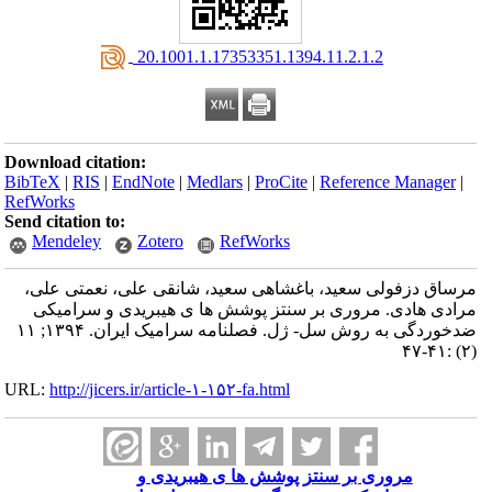
‎ 20.1001.1.17353351.1394.11.2.1.2
Download citation:
BibTeX
|
RIS
|
EndNote
|
Medlars
|
ProCite
|
Reference Manager
|
RefWorks
Send citation to:
Mendeley
Zotero
RefWorks
مرساق دزفولی سعید، باغشاهی سعید، شانقی علی، نعمتی علی،
مرادی هادی. مروری بر سنتز پوشش ها ی هیبریدی و سرامیکی
ضدخوردگی به روش سل- ژل. فصلنامه سرامیک ایران. ۱۳۹۴; ۱۱
(۲) :۴۱-۴۷
URL:
http://jicers.ir/article-۱-۱۵۲-fa.html
مروری بر سنتز پوشش ها ی هیبریدی و