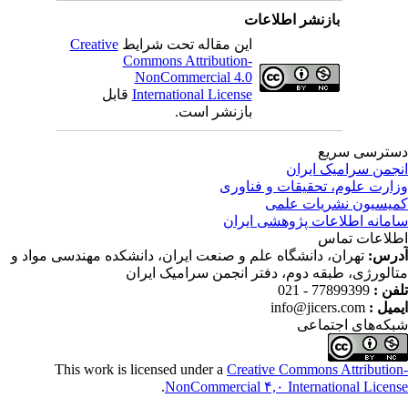
بازنشر اطلاعات
این مقاله تحت شرایط
Creative
Commons Attribution-
NonCommercial 4.0
International License
قابل
بازنشر است.
ترسی سریع
جمن سرامیک ایران
ارت علوم، تحقیقات و فناوری
یسیون نشریات علمی
مانه اطلاعات پژوهشی ایران
لاعات تماس
رس:
تهران، دانشگاه علم و صنعت ایران، دانشکده مهندسی مواد و
الورژی، طبقه دوم، دفتر انجمن سرامیک ایران
فن :
77899399 - 021
میل :
info@jicers.com
که‌های اجتماعی
This work is licensed under a
Creative Commons Attributio
.
NonCommercial ۴,۰ International Licen