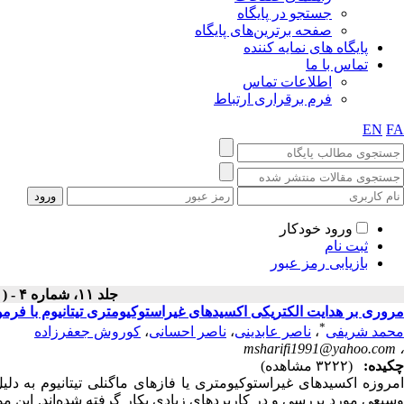
جستجو در پایگاه
صفحه برترین‌های پایگاه
پایگاه های نمایه کننده
تماس با ما
اطلاعات تماس
فرم برقراری ارتباط
EN
FA
ورود خودکار
ثبت نام
بازیابی رمز عبور
جلد ۱۱، شماره ۴ - ( زمستان ۱۳۹۴ )
مروری بر هدایت الکتریکی اکسیدهای غیراستوکیومتری تیتانیوم با فرمول عمو
*
محمد شریفی
،
ناصر عابدینی
،
ناصر احسانی
،
کوروش جعفرزاده
msharifi1991@yahoo.com
،
چکیده:
(۳۲۲۲ مشاهده)
امروزه اکسیدهای غیراستوکیومتری یا فازهای ماگنلی تیتانیوم به د
وسیعی مورد بررسی و در کاربردهای زیادی بکار گرفته شده‌اند. این 