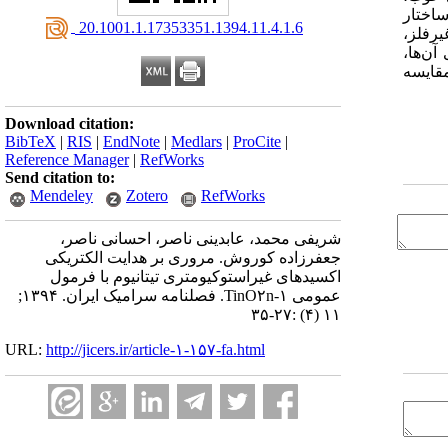
ساختار
‎ 20.1001.1.17353351.1394.11.4.1.6
یرفلز،
آن‌ها،
مقایسه
Download citation:
BibTeX
|
RIS
|
EndNote
|
Medlars
|
ProCite
|
Reference Manager
|
RefWorks
Send citation to:
Mendeley
Zotero
RefWorks
شریفی محمد، عابدینی ناصر، احسانی ناصر،
جعفرزاده کوروش. مروری بر هدایت الکتریکی
اکسیدهای غیراستوکیومتری تیتانیوم با فرمول
عمومی TinO۲n-۱. فصلنامه سرامیک ایران. ۱۳۹۴;
۱۱ (۴) :۲۷-۳۵
URL:
http://jicers.ir/article-۱-۱۵۷-fa.html