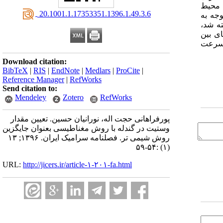
 محیط
‎ 20.1001.1.17353351.1396.1.49.3.6
 توجه به
لعه قرار گرفت، نمونه آزمایشی دستگاه اندازه گیر مغنایسی FeO ساخته شد،
ی بین
همچنین سرعت
Download citation:
BibTeX
|
RIS
|
EndNote
|
Medlars
|
ProCite
|
Reference Manager
|
RefWorks
Send citation to:
Mendeley
Zotero
RefWorks
پورفراهانی حجت اله، نورانیان حسین. تعیین مقدار
وستیت در گندله با روش مغناطیسی بعنوان جایگزین
روش شیمی تر. فصلنامه سرامیک ایران. ۱۳۹۶; ۱۳
(۱) :۵۴-۵۹
URL:
http://jicers.ir/article-۱-۲۰۱-fa.html