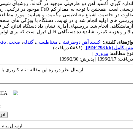
اندازه گیری اکسید آهن دو ظرفیتی موجود در گندله، روشهای شیم
زیستی است. همچنین با توجه ب
بررسی های اولیه انجام شد و در نهایت، دستگاه با ویژگی های منح
بالاتر و هزینه کمتر، نشاندهنده دستگاهی قابل قبول است که برای اولی
واژه‌های کلیدی:
اکسید آهن دوظرفیتی
،
مغناطیسی
،
گندله
،
صحت
،
دق
متن کامل
[PDF 798 kb]
(۵۸۸۶ دریافت)
نوع مطالعه:
مروري
|
دریافت: 1396/2/17 | پذیرش: 1396/2/30
ارسال نظر درباره این مقاله : نام کاربری ی
ارسال پیام 