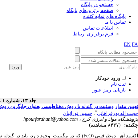
جستجو در پایگاه
صفحه برترین‌های پایگاه
پایگاه های نمایه کننده
تماس با ما
اطلاعات تماس
فرم برقراری ارتباط
EN
FA
ورود خودکار
ثبت نام
بازیابی رمز عبور
جلد ۱۳، شماره ۱ - ( بهار ۱۳۹۶ )
تعیین مقدار وستیت در گندله با روش مغناطیسی بعنوان جایگزین رو
*
حجت اله پورفراهانی
،
حسین نورانیان
پژوهشگاه مواد و انرژی کرج ،
hpourfarahani@yahoo.com
چکیده:
(۸۴۳۷ مشاهده)
اکسید آهن دوظرفیتی (FeO) که در مگنتیت وجود دارد