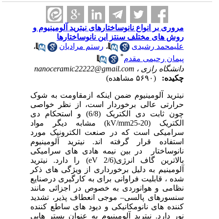
مروری بر انواع نانوساختارهای نیترید آلومینیوم و
روش های مختلف سنتز این نانوساختارها
علیمحمد رشیدی
،
رستم مرادیان
،
*
پیمان رحیمی مقدم
دانشگاه رازی ،
nanoceramic22222@gmail.com
چکیده:
(۵۶۹۰ مشاهده)
نیترید آلومینیوم ضمن اینکه ازمقاومت به شوک
حرارتی عالی برخوردار است، از نظر خواصی
چون ثابت دی الکتریک (6/8) و استحکام دی
الکتریک (kV/mm25-20) مشابه دیگر مواد
سرامیکی است که در صنعت الکترونیک مورد
استفاده قرار گرفته اند. نیترید آلومینیوم
نانوساختار در بین نیمه هادی های سرامیکی
بالاترین گاف انرژی(eV 2/6) را دارد. نیترید
آلومینیم به دلیل برخورداری از ویژگی های ذکر
شده ، قابلیت فراوانی برای به کارگیری درصنایع
نظامی و هوانوردی به خصوص در اجزائی مانند
سنسورهای پالسی– موجی انعطاف پذیر، تشدید
کننده های نانومکانیکی و دیود های ساطع کننده
نور دارد. نیترید آلومینیوم به عنوان بستر هایی