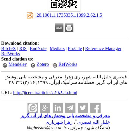
‎ 20.1001.1.17353351.1399.2.62.1.5
Download citation:
BibTeX
|
RIS
|
EndNote
|
Medlars
|
ProCite
|
Reference Manager
|
RefWorks
Send citation to:
Mendeley
Zotero
RefWorks
قیصری خلیل الله، شهریاری زهرا. معرفی و مشخصه یابی پوشش
های ابر آب گریز. فصلنامه سرامیک ایران. ۱۳۹۹; ۱۶ (۲) :۲۲-۳۸
URL:
http://jicers.ir/article-۱-۲۸۸-fa.html
معرفی و مشخصه یابی پوشش های ابر آب گریز
*
خلیل الله قیصری
،
زهرا شهریاری
دانشگاه شهید چمران ،
khgheisari@scu.ac.ir