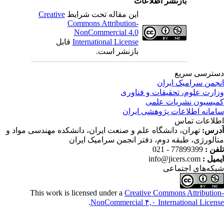
بازنشر اطلاعات
این مقاله تحت شرایط
Creative
Commons Attribution-
NonCommercial 4.0
International License
قابل
بازنشر است.
ترسی سریع
جمن سرامیک ایران
ارت علوم، تحقیقات و فناوری
یسیون نشریات علمی
مانه اطلاعات پژوهشی ایران
لاعات تماس
رس:
تهران، دانشگاه علم و صنعت ایران، دانشکده مهندسی مواد و
الورژی، طبقه دوم، دفتر انجمن سرامیک ایران
فن :
77899399 - 021
میل :
info@jicers.com
که‌های اجتماعی
This work is licensed under a
Creative Commons Attributio
.
NonCommercial ۴,۰ International Licen