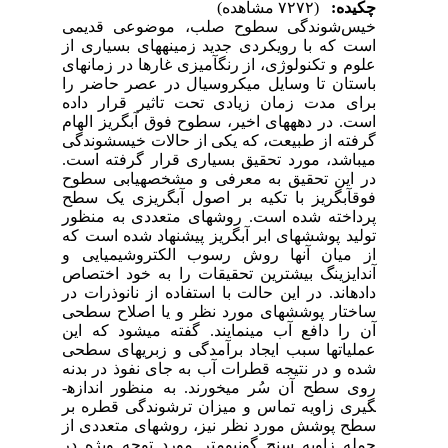
چکیده:
(۷۲۷۲ مشاهده)
خیس
شوندگی سطوح صلب، موضوعی قدیمی
است که با رویکردی جدید زمینه­های بسیاری از
علوم و تکنولوژی، از رنگ­آمیزی غارها در زمان­های
باستان تا وسایل میکروسیال در عصر حاضر را
برای مدت زمان زیادی تحت تاثیر قرار داده
است. در دهه­های اخیر، سطوح فوق آب­گریز الهام
گرفته از طبیعت، که یکی از حالات خیس­شوندگی
می­باشد، مورد تحقیق بسیاری قرار گرفته است.
در این تحقیق به معرفی و مشخصه­یابی سطوح
فوق­آب­گریز با تکیه بر اصول آب­گریزی یک سطح
پرداخته شده است. روش­های متعددی به منظور
تولید پوشش­های ابر آب­گریز پیشنهاد شده است که
از میان آن­ها روش رسوب­ الکتروشیمیایی و
آندایزینگ بیشترین تحقیقات را به خود اختصاص
داده­اند. در این حالت با استفاده از نانوذرات در
ساختار پوشش­های مورد نظر و یا اصلاح سطحی
آن را دافع آب می­نمایند. گفته می­شود که این
عملیات­ها سبب ایجاد برآمدگی و زبری­های سطحی
شده و در نتیجه قطرات آب به جای نفوذ در بدنه
روی سطح آن سُر می­خورند. به منظور اندازه­
گیری زاویه تماس و میزان ترشوندگی قطره بر
سطح پوشش مورد نظر نیز، روش­های متعددی از
جمله زاویه سنج گونیومتر مورد توجه ویژه در