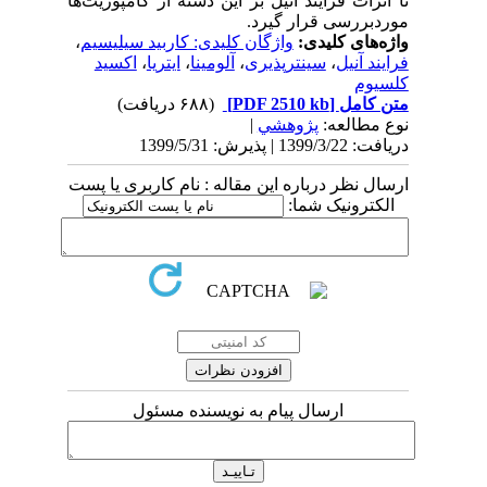
تا اثرات فرایند آنیل بر این دسته از کامپوزیت‌ها
موردبررسی قرار گیرد.
واژه‌های کلیدی:
واژگان کلیدی: کاربید سیلیسیم
،
فرایند آنیل
،
سینترپذیری
،
آلومینا
،
ایتریا
،
اکسید
کلسیوم
متن کامل
[PDF 2510 kb]
(۶۸۸ دریافت)
نوع مطالعه:
پژوهشي
|
دریافت: 1399/3/22 | پذیرش: 1399/5/31
ارسال نظر درباره این مقاله : نام کاربری یا پست
الکترونیک شما:
ارسال پیام به نویسنده مسئول