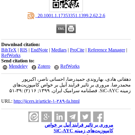
‎ 20.1001.1.17353351.1399.2.62.2.6
Download citation:
BibTeX
|
RIS
|
EndNote
|
Medlars
|
ProCite
|
Reference Manager
|
RefWorks
Send citation to:
Mendeley
Zotero
RefWorks
دهقانی هادی، بهاروندی حمیدرضا، احسانی ناصر، اکبرپور
محمدرضا. مروری بر تاثیر فرایند آنیل بر خواص کامپوزیت‌های
زمینه SiC-AYC. فصلنامه سرامیک ایران. ۱۳۹۹; ۱۶ (۲) :۳۹-۵۱
URL:
http://jicers.ir/article-۱-۲۸۹-fa.html
مروری بر تاثیر فرایند آنیل بر خواص
کامپوزیت‌های زمینه SiC-AYC