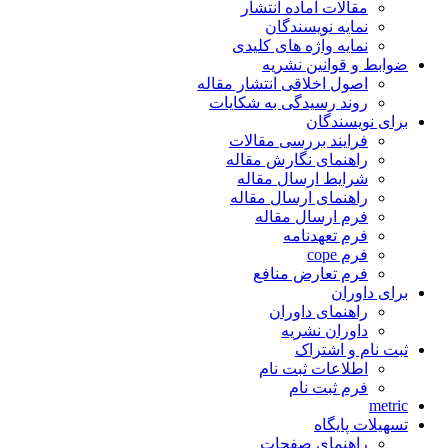
مقالات آماده انتشار
نمایه نویسندگان
نمایه واژه های کلیدی
ضوابط و قوانین نشریه
اصول اخلاقی انتشار مقاله
روند رسیدگی به شکایات
برای نویسندگان
فرایند بررسی مقالات
راهنمای نگارش مقاله
شرایط ارسال مقاله
راهنمای ارسال مقاله
فرم ارسال مقاله
فرم تعهدنامه
فرم cope
فرم تعارض منافع
برای داوران
راهنمای داوران
داوران نشریه
ثبت نام و اشتراک
اطلاعات ثبت نام
فرم ثبت نام
metric
تسهیلات پایگاه
راهنمای صفحات