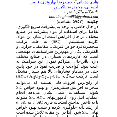
*
هادی دهقانی
،
حمیدرضا بهاروندی
،
ناصر
احسانی
،
محمدرضا اکبرپور
دانشگاه مالک اشتر ،
hadidehghani93@yahoo.com
چکیده:
(۵۹۵۳ مشاهده)
در حال حاضر، با توجه به پیشرفت سریع فنّاوری،
تقاضا برای استفاده از مواد پیشرفته در صنایع
مختلف در حال افزایش است
.
از میان این مواد،
کاربید سیلیسیم (
SiC
) به علت ترکیب
منحصربه‌فرد خواص فیزیکی، مکانیکی، حرارتی و
الکتریکی یکی از مهم‌ترین سرامیک‌های مهندسی
است که کاربردهای بسیاری در صنایع مختلف
دارد. بااین‌حال، متراکم نمودن این سرامیک به
علت پیوند کوالانت و ضریب نفوذ در خود پایین
حتی در دماهاو فشارهای بالا هم بسیار مشکل
است. ترکیب سه‌گانه
-CaO
O
-Y
O
Al
(
AYC
)
2
3
2
3
از رایج‌ترین افزودنی‌هایی هستند که می‌توانند
منجر به افزایش سینترپذیری و بهبود خواص
SiC
شوند. مشاهدات علمی نشان می‌دهد انجام
عملیات آنیل روی کامپوزیت­های
SiC-AYC
می­تواند
با به تأخیر انداختن استحاله فازی
β–SiC
به
α–SiC
از رشد دانه جلوگیری کرده و سبب بهبود خواص
نهایی
SiC
شود. لذا در این مقاله تلاش شده است