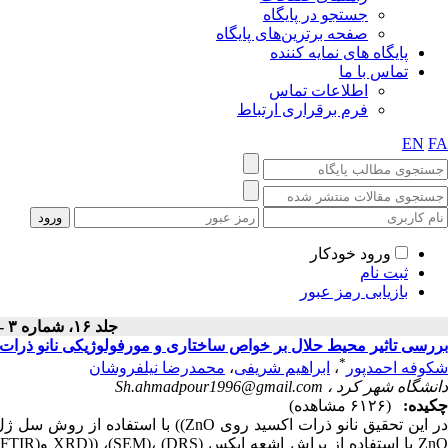
جستجو در پایگاه
صفحه برترین‌های پایگاه
پایگاه های نمایه کننده
تماس با ما
اطلاعات تماس
فرم برقراری ارتباط
EN
FA
ورود خودکار
ثبت نام
بازیابی رمز عبور
جلد ۱۶، شماره ۳ - ( پاييز ۱۳۹۹ )
بررسی تاثیر محیط حلال بر خواص ساختاری و مورفولوژیکی نانو ذرا
*
شکوفه احمدپور
،
ابراهیم شریفی
،
محمدرضا نیلفروشان
دانشگاه شهر کرد ،
Sh.ahmadpour1996@gmail.com
چکیده:
(۶۱۲۶ مشاهده)
در این تحقیق نانو ذرات اکسید روی nO