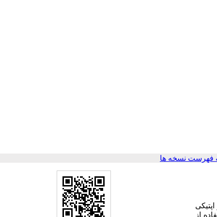
 فهرست نسخه ها
و اپتیکی
Far-FT) مورد بررسی قرار گرفت. متوسط اندازه بلورک های ZnOبا استفاده از