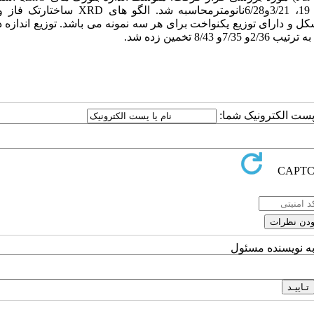
معادله دبای شرربرای نمونه های WZO،EZO و MZOبه ترتیب،97/ 19، 3/21و6/28نانومترمحاسبه شد
ت آگلومره تقریبا کروی شکل و دارای توزیع یکنواخت برای هر سه نمونه می باشد. توزیع اندازه
ا پست الکترونیک شما:
به نویسنده مسئول