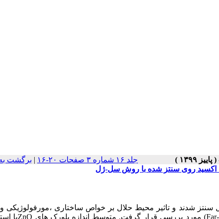
جلد ۱۶ شماره ۳ صفحات ۲۰-۱۶
|
برگشت به
ت اکسید روی سنتز شده با روش سل-ژل
Z)) با استفاده از روش سل ژل سنتز شدند و تاثیر محیط حلال بر خواص ساختاری ،مورفولوژیکی 
ZnO با استفاده از پراش اشعه ایکس XRD)) ،(SEM)، (DRS) و(IR