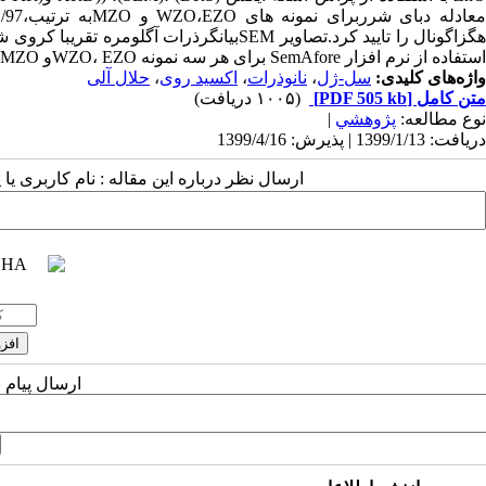
هگزاگونال را تایید کرد.تصاویر SEMبیانگرذرا
استفاده از نرم افزار SemAfore برای هر سه نمونه WZO، EZOو MZO به ترتیب 2/36و 7/35و 8/43 تخمین زده شد.
واژه‌های کلیدی:
سل-ژل
،
نانوذرات
،
اکسید روی
،
حلال آلی
متن کامل
[PDF 505 kb]
(۱۰۰۵ دریافت)
نوع مطالعه:
پژوهشي
|
دریافت: 1399/1/13 | پذیرش: 1399/4/16
ارسال نظر درباره این مقاله : نام کاربری ی
ارسال پیام 