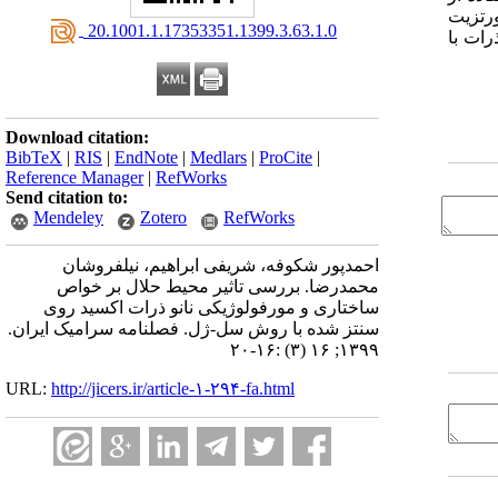
. الگو های XRD ساختارتک فاز ورتزیت
‎ 20.1001.1.17353351.1399.3.63.1.0
 ذرات با
Download citation:
BibTeX
|
RIS
|
EndNote
|
Medlars
|
ProCite
|
Reference Manager
|
RefWorks
Send citation to:
Mendeley
Zotero
RefWorks
احمدپور شکوفه، شریفی ابراهیم، نیلفروشان
محمدرضا. بررسی تاثیر محیط حلال بر خواص
ساختاری و مورفولوژیکی نانو ذرات اکسید روی
سنتز شده با روش سل-ژل. فصلنامه سرامیک ایران.
۱۳۹۹; ۱۶ (۳) :۱۶-۲۰
URL:
http://jicers.ir/article-۱-۲۹۴-fa.html