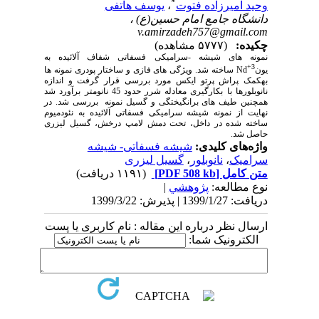
*
وحید امیرزاده فتوت
،
یوسف هاتفی
دانشگاه جامع امام حسین(ع) ،
v.amirzadeh757@gmail.com
چکیده:
(۵۷۷۷ مشاهده)
نمونه های شیشه -سرامیکی فسفاتی شفاف آلائیده به
+3
یون
Nd
ساخته شد. ویژگی های فازی و ساختار پودری نمونه­ ها
به­کمک پراش پرتو ایکس مورد بررسی قرار گرفت و اندازه
نانوبلورها با بکارگیری معادله شرر حدود 45 نانومتر برآورد شد
همچنین طیف های برانگیختگی و گسیل نمونه بررسی شد. در
نهایت از نمونه شیشه سرامیکی فسفاتی آلائیده به نئودمیوم
ساخته شده در داخل، تحت دمش لامپ درخش، گسیل لیزری
حاصل شد.
واژه‌های کلیدی:
شیشه فسفاتی- شیشه
سرامیک
،
نانوبلور
،
گسیل لیزری
متن کامل
[PDF 508 kb]
(۱۱۹۱ دریافت)
نوع مطالعه:
پژوهشي
|
دریافت: 1399/1/27 | پذیرش: 1399/3/22
ارسال نظر درباره این مقاله : نام کاربری یا پست
الکترونیک شما: