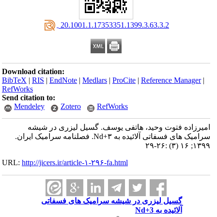
‎ 20.1001.1.17353351.1399.3.63.3.2
Download citation:
BibTeX
|
RIS
|
EndNote
|
Medlars
|
ProCite
|
Reference Manager
|
RefWorks
Send citation to:
Mendeley
Zotero
RefWorks
امیرزاده فتوت وحید، هاتفی یوسف. گسیل لیزری در شیشه
سرامیک های فسفاتی آلائیده به Nd+۳. فصلنامه سرامیک ایران.
۱۳۹۹; ۱۶ (۳) :۲۶-۲۹
URL:
http://jicers.ir/article-۱-۲۹۶-fa.html
گسیل لیزری در شیشه سرامیک های فسفاتی
آلائیده به Nd+3