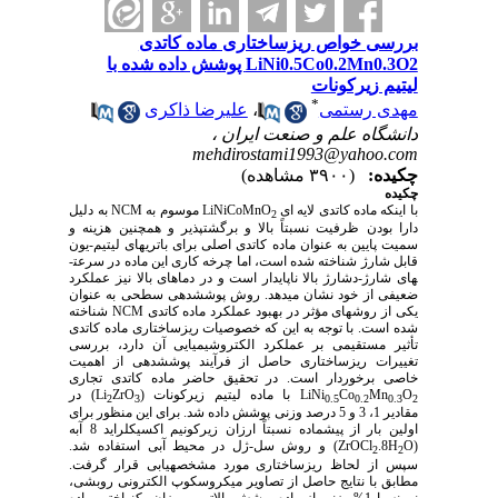
بررسی خواص ریزساختاری ماده کاتدی
LiNi0.5Co0.2Mn0.3O2 پوشش داده شده با
لیتیم زیرکونات
*
مهدی رستمی
،
علیرضا ذاکری
دانشگاه علم و صنعت ایران ،
mehdirostami1993@yahoo.com
چکیده:
(۳۹۰۰ مشاهده)
چکیده
با اینکه ماده کاتدی لایه­ ای
LiNiCoMnO
موسوم به
NCM
به دلیل
2
دارا بودن ظرفیت نسبتاً بالا و برگشت‏پذیر و همچنین هزینه و
سمیت پایین به عنوان ماده کاتدی اصلی برای باتری­های لیتیم-یون
قابل شارژ شناخته شده است، اما چرخه کاری این ماده در سرعت­
های شارژ-دشارژ بالا ناپایدار است و در دماهای بالا نیز عملکرد
ضعیفی از خود نشان می‏دهد. روش پوشش‏دهی سطحی به عنوان
یکی از روش­های مؤثر در بهبود عملکرد ماده کاتدی
NCM
شناخته
شده است. با توجه به این که خصوصیات ریزساختاری ماده کاتدی
تأثیر مستقیمی بر عملکرد الکتروشیمیایی آن دارد، بررسی
تغییرات ریزساختاری حاصل از فرآیند پوشش‏دهی از اهمیت
خاصی برخوردار است. در تحقیق حاضر ماده کاتدی تجاری
O
Mn
Co
LiNi
با ماده لیتیم زیرکونات
)
ZrO
(Li
در
2
3
0.5
0.2
0.3
2
مقادیر 1، 3 و 5 درصد وزنی پوشش­ داده شد. برای این منظور برای
اولین بار از پیش‏ماده نسبتاً ارزان زیرکونیم اکسی‏کلراید 8 آبه
O)
.8H
(ZrOCl
و روش سل-ژل در محیط آبی استفاده شد.
2
2
سپس از لحاظ ریزساختاری مورد مشخصه‏یابی قرار گرفت.
مطابق با نتایج حاصل از تصاویر میکروسکوپ الکترونی روبشی،
نمونه با 1% وزنی از ماده پوشش بالاترین میزان یکنواختی ماده