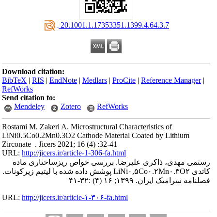
‎ 20.1001.1.17353351.1399.4.64.3.7
Download citation:
BibTeX
|
RIS
|
EndNote
|
Medlars
|
ProCite
|
Reference Manager
|
RefWorks
Send citation to:
Mendeley
Zotero
RefWorks
Rostami M, Zakeri A. Microstructural Characteristics of
LiNi‌0.5Co0.2Mn0.3O2 Cathode Material Coated by Lithium
Zirconate . Jicers 2021; 16 (4) :32-41
URL:
http://jicers.ir/article-1-306-fa.html
رستمی مهدی، ذاکری علیرضا. بررسی خواص ریزساختاری ماده
کاتدی LiNi۰,۵Co۰.۲Mn۰.۳O۲ پوشش داده شده با لیتیم زیرکونات.
فصلنامه سرامیک ایران. ۱۳۹۹; ۱۶ (۴) :۳۲-۴۱
URL:
http://jicers.ir/article-۱-۳۰۶-fa.html