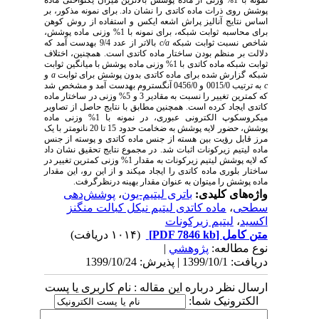
پوشش روی ذرات ماده کاتدی را نشان داد. برای نمونه مذکور، بر
اساس نتایج آنالیز پراش اشعه ایکس و استفاده از روش کوهن
برای محاسبه ثوابت شبکه، برای نمونه با 1% وزنی ماده پوشش،
شاخص نسبت ثوابت شبکه
c/a
بالاتر از عدد 9/4 به‏دست آمد که
دلالت بر منظم بودن ساختار ماده کاتدی است. همچنین، اختلاف
ثوابت شبکه ماده کاتدی با 1% وزنی ماده پوشش با میانگین ثوابت
شبکه گزارش شده برای ماده کاتدی بدون پوشش برای ثوابت
a
و
c
به ترتیب 0015/0 و 0456/0 آنگستروم به‏دست آمد و مشخص شد
که کمترین تغییر را نسبت به مقادیر 3 و 5% وزنی در ساختار ماده
کاتدی ایجاد کرده است. همچنین مطابق با نتایج حاصل از تصاویر
میکروسکوپ الکترونی عبوری، در نمونه با 1% وزنی ماده
پوشش، حضور لایه پوشش به ضخامت حدود 15 تا 20 نانومتر با یک
مرز قابل رؤیت بین هسته از جنس ماده کاتدی و پوسته از جنس
ماده لیتیم زیرکونات اثبات شد. در مجموع نتایج تحقیق نشان داد
که لایه پوشش لیتیم زیرکونات به مقدار 1% وزنی کمترین تغییر در
ساختار بلوری ماده کاتدی را ایجاد می‏کند و از این رو، این مقدار
ماده پوشش را می‏توان به عنوان مقدار بهینه درنظرگرفت.
واژه‌های کلیدی:
باتری‌ لیتیم-یون
،
پوشش‌دهی
سطحی
،
ماده کاتدی لیتیم نیکل کبالت منگنز
اکسید
،
لیتیم زیرکونات
متن کامل
[PDF 7846 kb]
(۱۰۱۴ دریافت)
نوع مطالعه:
پژوهشي
|
دریافت: 1399/10/1 | پذیرش: 1399/10/24
ارسال نظر درباره این مقاله : نام کاربری یا پست
الکترونیک شما: