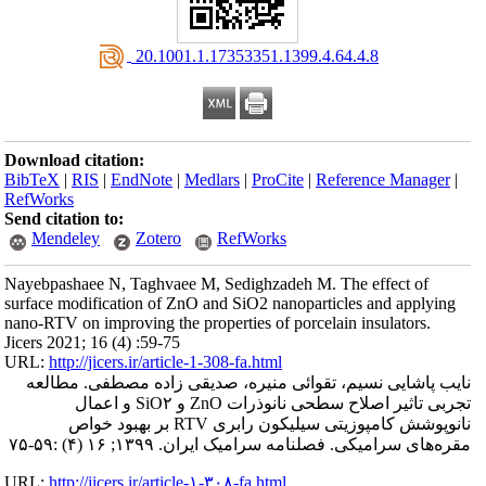
‎ 20.1001.1.17353351.1399.4.64.4.8
Download citation:
BibTeX
|
RIS
|
EndNote
|
Medlars
|
ProCite
|
Reference Manager
|
RefWorks
Send citation to:
Mendeley
Zotero
RefWorks
Nayebpashaee N, Taghvaee M, Sedighzadeh M. The effect of
surface modification of ZnO and SiO2 nanoparticles and applying
nano-RTV on improving the properties of porcelain insulators.
Jicers 2021; 16 (4) :59-75
URL:
http://jicers.ir/article-1-308-fa.html
نایب پاشایی نسیم، تقوائی منیره، صدیقی زاده مصطفی. مطالعه
تجربی تاثیر اصلاح سطحی نانوذرات ZnO و SiO۲ و اعمال
نانوپوشش کامپوزیتی سیلیکون رابری RTV بر بهبود خواص
مقره‌های سرامیکی. فصلنامه سرامیک ایران. ۱۳۹۹; ۱۶ (۴) :۵۹-۷۵
URL:
http://jicers.ir/article-۱-۳۰۸-fa.html