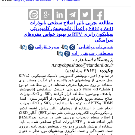
مطالعه تجربی تاثیر اصلاح سطحی نانوذرات
ZnO و SiO2 و اعمال نانوپوشش کامپوزیتی
سیلیکون رابری RTV بر بهبود خواص مقره‌های
سرامیکی
*
نسیم نایب پاشایی
،
منیره تقوائی
،
مصطفی صدیقی زاده
پژوهشگاه استاندارد ،
n.nayebpashaee@standard.ac.ir
چکیده:
(۳۹۶۳ مشاهده)
در سال­های اخیر نانوپوشش کامپوزیتی لاستیک سیلیکونی
که
RTV
نسل جدیدی از پوشش­های خود پالاینده و ابر آبگریز هستند برای
استفاده بر روی مقره­ها معرفی شده­اند. در این مطالعه، دو نوع
) شامل
Nano -RTV
کامپوزیتی لاستیک سیلیکونی (
نانوپوشش
. با هدف بهبود
مورد مطالعه قرار گرفتند
SiO
و
ZnO
نانوذرات
2
اصلاح سطحی
توزیع نانوذرات و جلوگیری از آگلومراسیون، ابتدا
HDMS
و
APTES
به ترتیب با استفاده از
SiO
و
ZnO
نانوذرات
2
انجام شد. با استفاده از روش­های آنالیز پراش اشعه ایکس
و میکروسکوپ الکترونی روبشی نشر میدانی
BET
)، آنالیز
XRD
(
) اصلاح سطح نانوذرات بررسی شد. در مرحله بعد
FESEM
(
تاثیر
اضافه شدند و
RTV
نانوذرات اصلاح سطحی شده به پایه
استفاده از پوشش پلیمری و دو نوع نانوپوشش بهبود یافته، برروی
تست چسبندگی و تست آبگریزی پوشش­های مورد نظر به عنوان