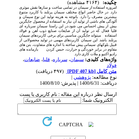
چکیده:
(۴۱۶۴ مشاهده)
امروزه استفاده از سیمان در تمامی ساخت و سازها نقش موثری
دارد. در حال حاضر انواع مختلف سیمان پرتلند با کاربرد متنوع
بیشترین مصرف را دارد. باتوجه به هزینه تولید این نوع سیمان و
آلودگی های ناشی از تولید آن نیاز به استفاده از محصول جایگزین
بیش از پیش احساس می شود.در این راستا سیمان سرباره ای
قلیا فعال که در تولید آن از ضایعات صنایع ذوب آهن و فولاد
استفاده می­تواند جایگزین مناسبی برای برخی کاربردهای سیمان
پرتلند باشد. این سیمان کاربردهای مهمی در تولید محصولاتی از
قبیل بلوکهای سیمانی پیش ساخته با اندازه های متفاوت، بتن های
مقاوم در برابر خوردگی و حرارت، حبس کردن بازمانده های
رادیو اکتیو و ملات کاری دارد.
واژه‌های کلیدی:
سیمان
،
سرباره
،
قلیا
،
ضایعات
،
فولاد
متن کامل
[PDF 407 kb]
(۴۹۷ دریافت)
نوع مطالعه:
پژوهشي
|
دریافت: 1400/6/31 | پذیرش: 1400/8/10
ارسال نظر درباره این مقاله : نام کاربری یا پست
الکترونیک شما: