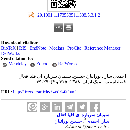
‎ 20.1001.1.17353351.1388.5.3.1.2
Download citation:
BibTeX
|
RIS
|
EndNote
|
Medlars
|
ProCite
|
Reference Manager
|
RefWorks
Send citation to:
Mendeley
Zotero
RefWorks
احمدی سارا، نورانیان حسین. سیمان سرباره ای قلیا فعال.
فصلنامه سرامیک ایران. ۱۳۸۸; ۵ (۳ و ۴) :۲۹-۳۹
URL:
http://jicers.ir/article-۱-۳۵۶-fa.html
سیمان سرباره ای قلیا فعال
*
سارا احمدی
،
حسین نورانیان
S-Ahmadi@merc.ac.ir
،