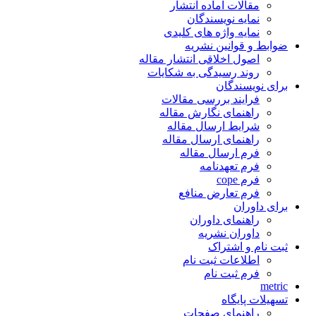
مقالات آماده انتشار
نمایه نویسندگان
نمایه واژه های کلیدی
ضوابط و قوانین نشریه
اصول اخلاقی انتشار مقاله
روند رسیدگی به شکایات
برای نویسندگان
فرایند بررسی مقالات
راهنمای نگارش مقاله
شرایط ارسال مقاله
راهنمای ارسال مقاله
فرم ارسال مقاله
فرم تعهدنامه
فرم cope
فرم تعارض منافع
برای داوران
راهنمای داوران
داوران نشریه
ثبت نام و اشتراک
اطلاعات ثبت نام
فرم ثبت نام
metric
تسهیلات پایگاه
راهنمای صفحات