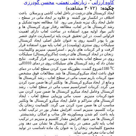
*
کاوه ارزانی
،
زیارتعلی نعمتی
،
محسن گودرزی
چکیده:
(۳۰۷۲ مشاهده)
ایجاد کریستال های درشت در داخل لعاب کاشی و پرسلان باعث
اختلاف در انکسار نور گشته و علاوه بر ایجاد ماتی در سطح ،
عامل ایجاد رنگ نیزبه شمار می رود. لذا مطالعه نحوه تشکیل و
رشد کریستال ها در لعاب، مطالعه رفتار نوری کریستال ها و
تاثیر مواد اولیه مورد استفاده در
ساخت
لعاب دارای اهمیت
فراوانی است. در این تحقیق فریت پایه ترانسپارنت حاوی عنصر
بور با پودر اکسید روی به عنوان عامل اصلی ایجاد کریستال
سیلیکات روی سنتزی (ویلمیت) در لعاب پایه مورد استفاده قرار
گرفت و اثر کربنات های باریم ، استرانسیم، منیزیم وکلیمانیت
زنجان در ایجاد کریستال های درشت (ماکروکریستال) سیلیکات
روی در سطح لعاب پخته شده مورد بررسی قرار گرفت. نتایج
نشان داد که رشد کریستال های سیلیکات روی در دمای 1010الی
0
C
1180شروع گشت، بطوریکه سرد کردن سطح لعاب در دمای
فوق باعث ایجاد میکروکریستال ها شد. مطالعات فوق مشخص
نمود کربنات باریم سبب ماتی در سطح لعاب ، رشد کریستال ها
و مانع از ایجاد میکرو کریستال ها وتکثیر آن ها ضمن سرد کردن
می گردد. کربنات استرانسیم سبب ماتی در سطح لعاب ، رشد
کریستال وعامل ایجاد میکرو کریستال ها ضمن سرد کردن می
شود.کربنات منیزیم سبب ماتی وزیبایی سطح لعاب ، ایجاد
کریستال های متراکم و عامل ایجاد میکرو کریستال ها وتکثیر
مناسب آن ها ضمن سرد کردن می گردد. کلیمانیت زنجان یک
برات کلسیم- منیزیم است. افزایش مقدار بور در ترکیب لعاب
پایه باعث کم شدن ویسکوزیته فاز مذاب و امکان رشدبیشتر
کریستال ها می شود. افزایش مقدار کلسیم و منیزیم در ترکیب
لعاب پایه تاثیر منفی در رشد کریستال ها نشان می دهد ودر
مجموع کلیمانیت زنجان را به عنوان یک ماده نامناسب در تولید
لعاب مات معرفی می نماید.