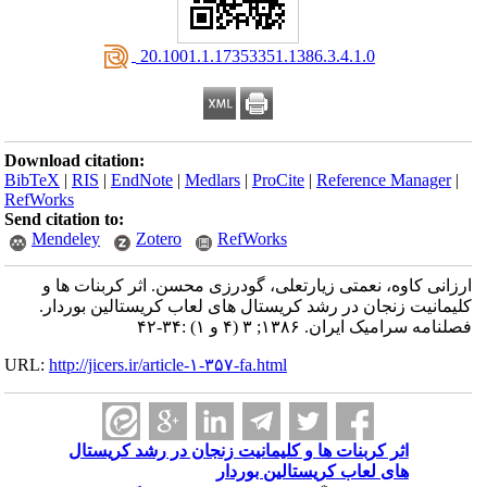
‎ 20.1001.1.17353351.1386.3.4.1.0
Download citation:
BibTeX
|
RIS
|
EndNote
|
Medlars
|
ProCite
|
Reference Manager
|
RefWorks
Send citation to:
Mendeley
Zotero
RefWorks
ارزانی کاوه، نعمتی زیارتعلی، گودرزی محسن. اثر کربنات ها و
کلیمانیت زنجان در رشد کریستال های لعاب کریستالین بوردار.
فصلنامه سرامیک ایران. ۱۳۸۶; ۳ (۴ و ۱) :۳۴-۴۲
URL:
http://jicers.ir/article-۱-۳۵۷-fa.html
اثر کربنات ها و کلیمانیت زنجان در رشد کریستال
های لعاب کریستالین بوردار