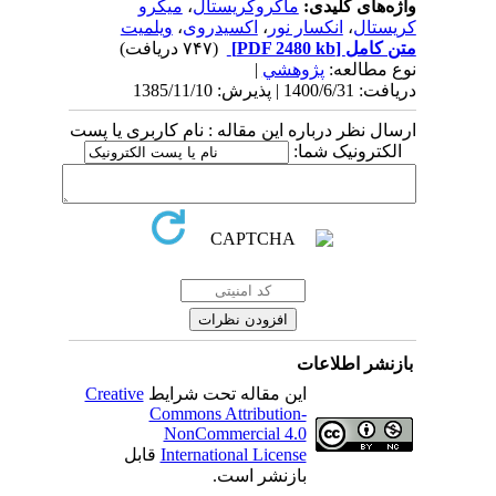
واژه‌های کلیدی:
ماکروکریستال
،
میکرو
کریستال
،
انکسار نور
،
اکسیدروی
،
ویلمیت
متن کامل
[PDF 2480 kb]
(۷۴۷ دریافت)
نوع مطالعه:
پژوهشي
|
دریافت: 1400/6/31 | پذیرش: 1385/11/10
ارسال نظر درباره این مقاله : نام کاربری یا پست
الکترونیک شما:
بازنشر اطلاعات
این مقاله تحت شرایط
Creative
Commons Attribution-
NonCommercial 4.0
International License
قابل
بازنشر است.