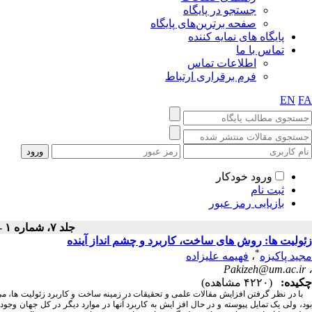
جستجو در پایگاه
صفحه برترین‌های پایگاه
پایگاه های نمایه کننده
تماس با ما
اطلاعات تماس
فرم برقراری ارتباط
EN
FA
ورود خودکار
ثبت نام
بازیابی رمز عبور
جلد ۷، شماره ۱ - ( بهار ۱۳۹۰ )
زئولیت ها: روش های ساخت، کاربرد و چشم انداز آینده
*
مجید پاکیزه
،
فهیمه علیزاده
Pakizeh@um.ac.ir
،
چکیده:
(۴۲۲۰ مشاهده)
با در نظر گرفتن افزایش مقالات علمی و تحقیقات در زمینه ساخت و کاربرد زئولیت ها، می تو
بود، ولی یک تمایل پیوسته و در حال افز ایش به کاربرد آنها در موارد دیگر در کل جهان وج