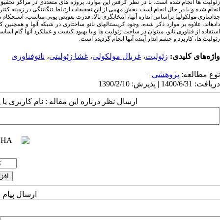
زئولیت ها انجام شده است. با در نظر گرفتن این موارد، پروژه های متعددی در مراکز تحق
انجام شده و یا در حال انجام است. بخش مهمی از این تحقیقات ارتباط تنگاتنگی در زمینه ک
جداسازی مولکولها براساس اندازه آنها، انتخابگری بالا، قدرت تعویض یونی مناسب، استحکام 
داده­اند. علاوه بر موارد ذکر شده، وجود کریستالهای نانو ساختاری در شبکه آنها و همچنین 
استفاده از فناوری نانو، می­توان در ساخت زئولیت ها و یا بهبود کیفیت و عملکرد آنها گام اساس
زئولیت ها، کاربرد و چشم انداز آینده آنها انجام گردیده است.
واژه‌های کلیدی:
زئولیت
،
غربال مولکولی
،
غشا زئولیتی
،
نانوفناوری
نوع مطالعه:
پژوهشي
|
دریافت: 1400/6/31 | پذیرش: 1390/2/10
ارسال نظر درباره این مقاله : نام کاربری ی
ارسال پیام 