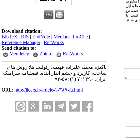
زا مخلوط
ها بدلیل
د اختصاص
 است. با
های سنتز
Download citation:
BibTeX
|
RIS
|
EndNote
|
Medlars
|
ProCite
|
Reference Manager
|
RefWorks
Send citation to:
Mendeley
Zotero
RefWorks
پاکیزه مجید، علیزاده فهیمه. زئولیت ها: روش های
ساخت، کاربرد و چشم انداز آینده. فصلنامه سرامیک
ایران. ۱۳۹۰; ۷ (۱) :۵۸-۷۲
URL:
http://jicers.ir/article-۱-۳۸۹-fa.html