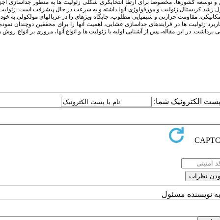
یق و توسعه کشورها، مخصوصا برای ارتقا انتخابگری شکلی زئولیت ها به منظور جداسازی اج
نترل رشد کریستال زئولیت و مورفولوژی آنها داشته و به سرعت در حال پیشرفت است. زئولیت 
مکانیکی، مقاومت حرارتی و شیمیایی مطلوب، جایگاه ویژه­ای را در غربال­های مولکولی به خو
کاربرد زئولیت ها در فرایندهای جداسازی غشایی، اهمیت آنها را برای محققین دوچندان نموده
ی برداشت. در این مقاله، پس از آشنایی اولیه با زئولیت ها و انواع آنها، مروری بر انواع روش 
ا پست الکترونیک شما:
به نویسنده مسئول