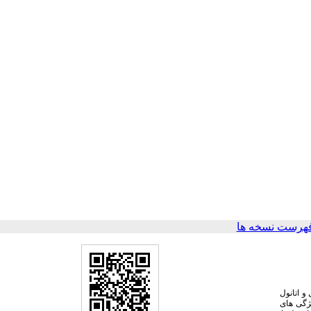
هرست نسخه ها
و اتانول
یژگی های