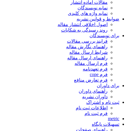
مقالات آماده انتشار
نمایه نویسندگان
نمایه واژه های کلیدی
ضوابط و قوانین نشریه
اصول اخلاقی انتشار مقاله
روند رسیدگی به شکایات
برای نویسندگان
فرایند بررسی مقالات
راهنمای نگارش مقاله
شرایط ارسال مقاله
راهنمای ارسال مقاله
فرم ارسال مقاله
فرم تعهدنامه
فرم cope
فرم تعارض منافع
برای داوران
راهنمای داوران
داوران نشریه
ثبت نام و اشتراک
اطلاعات ثبت نام
فرم ثبت نام
metric
تسهیلات پایگاه
راهنمای صفحات