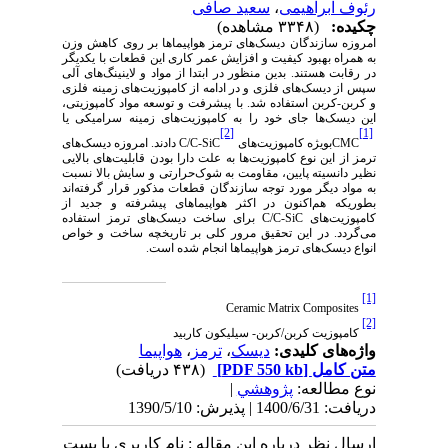
رئوف ابراهیمی
،
سعید صافی
چکیده:
(۳۳۴۸ مشاهده)
امروزه سازندگان دیسک‌های ترمز هواپیماها بر روی کاهش وزن
به همراه بهبود کیفیت و افزایش عمر کاری این قطعات با یکدیگر
در رقابت هستند. بدین منظور در ابتدا از مواد و لاینینگ‌های آلی
سپس از دیسک‌های فلزی و در ادامه از کامپوزیت‌های زمینه فلزی
و کربن-کربن استفاده شد. با پیشرفت و توسعه مواد کامپوزیتی،
این دیسک‌ها جای خود را به کامپوزیت‌های زمینه سرامیکی یا
[2]
[1]
CMC
بویژه کامپوزیت‌های
C/C-SiC
دادند. امروزه دیسک‌های
ترمز از این نوع کامپوزیت‌ها به علت دارا بودن قابلیت‌های بالایی
نظیر دانسیته پایین، مقاومت به شوک‌حرارتی و سایش بالا نسبت
به مواد دیگر مورد توجه سازندگان قطعات مذکور قرار گرفته‌اند
بطوریکه هم‌اکنون در اکثر هواپیماهای پیشرفته و جدید از
کامپوزیت‌های
C/C-SiC
برای ساخت دیسک‌های ترمز استفاده
می‌گردد. در این تحقیق مرور کلی بر تاریخچه ساخت و خواص
انواع دیسک‌های ترمز هواپیماها انجام شده است.
[1]
Ceramic Matrix Composites
[2]
کامپوزیت کربن/کربن- سیلیکون کاربید
واژه‌های کلیدی:
دیسک
،
ترمز
،
هواپیما
متن کامل
[PDF 550 kb]
(۴۳۸ دریافت)
نوع مطالعه:
پژوهشي
|
دریافت: 1400/6/31 | پذیرش: 1390/5/10
ارسال نظر درباره این مقاله : نام کاربری یا پست