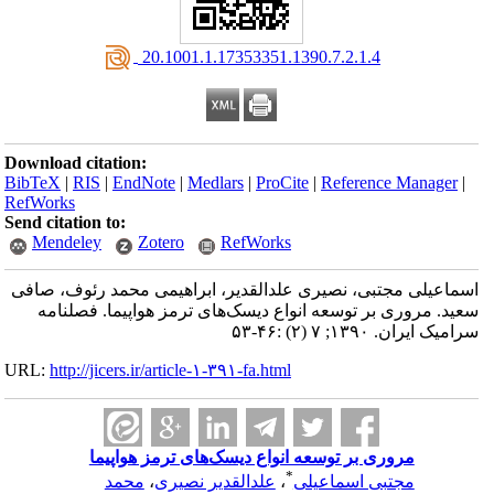
‎ 20.1001.1.17353351.1390.7.2.1.4
Download citation:
BibTeX
|
RIS
|
EndNote
|
Medlars
|
ProCite
|
Reference Manager
|
RefWorks
Send citation to:
Mendeley
Zotero
RefWorks
اسماعیلی مجتبی، نصیری علدالقدیر، ابراهیمی محمد رئوف، صافی
سعید. مروری بر توسعه انواع دیسک‌های ترمز هواپیما. فصلنامه
سرامیک ایران. ۱۳۹۰; ۷ (۲) :۴۶-۵۳
URL:
http://jicers.ir/article-۱-۳۹۱-fa.html
مروری بر توسعه انواع دیسک‌های ترمز هواپیما
*
مجتبی اسماعیلی
،
علدالقدیر نصیری
،
محمد