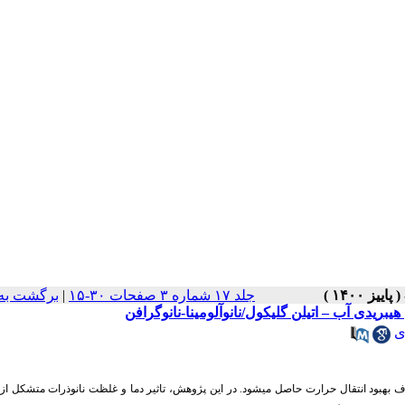
جلد ۱۷ شماره ۳ صفحات ۳۰-۱۵
|
برگشت به
ریدی آب – اتیلن گلیکول/نانوآلومینا-نانوگرافن
ی
مقیاس نانو (100نانومتر) به یک سیال پایه با هدف بهبود انتقال حرارت حاصل می­شود. در این پژوهش، تاثیر دما و غلظت نانوذرات متشکل