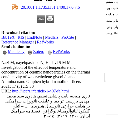
 وزنی سدیم
‎ 20.1001.1.17353351.1400.17.0.7.6
1/0، 5/0، 1، 5/1، 2 و 5/2 درصد حجمی و دماهای مورد
د. هدایت
ا وابسته
ولی وجود
Download citation:
نداشت. نتایج نشان داد که افزایش دما و غلظت حجمی نانوذرات موجب افزایش هدایت حرارتی نانوسیالات هیبریدی می شود. حداکثر افزایش هدایت حرارتی نانوسیال هیبریدی برابر با 02/44 درصد
BibTeX
|
RIS
|
EndNote
|
Medlars
|
ProCite
|
Reference Manager
|
RefWorks
Send citation to:
Mendeley
Zotero
RefWorks
Nazi M, nayebpashaee N, Hadavi S M M.
Investigation of the effect of temperature and
concentration of ceramic nanoparticles on the thermal
conductivity of water-ethylene glycol / nano
Alumina-nano Graphen hybrid nanofluid. Jicers
2021; 17 (3) :15-30
URL:
http://jicers.ir/article-1-407-fa.html
نازی ملیحه، نایب پاشایی نسیم، هادوی سید محمد
مهدی. بررسی اثر دما و غلظت نانوذرات سرامیکی
بر هدایت حرارتی نانوسیال هیبریدی آب – اتیلن
گلیکول/نانوآلومینا-نانوگرافن. فصلنامه سرامیک
ایران. ۱۴۰۰; ۱۷ (۳) :۱۵-۳۰