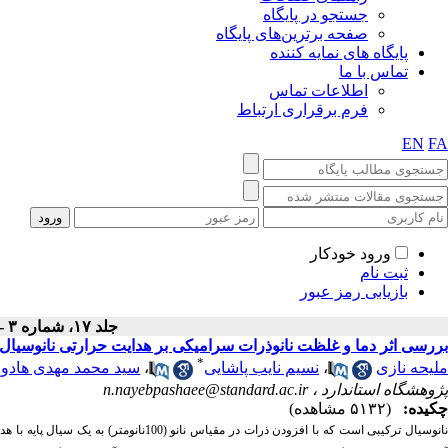
جستجو در پایگاه
صفحه برترین‌های پایگاه
پایگاه های نمایه کننده
تماس با ما
اطلاعات تماس
فرم برقراری ارتباط
EN
FA
ورود خودکار
ثبت نام
بازیابی رمز عبور
جلد ۱۷، شماره ۳ - ( پاييز ۱۴۰۰ )
بررسی اثر دما و غلظت نانوذرات سرامیکی بر هدایت حرارتی نانوسیال هیب
*
ملیحه نازی
،
نسیم نایب پاشایی
،
سید محمد مهدی هادو
پژوهشگاه استاندارد ،
n.nayebpashaee@standard.ac.ir
چکیده:
(۵۱۳۲ مشاهده)
نانوسیال ترکیبی است که با افزودن ذرات در 