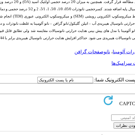
 همچنین به میزان 2/0 درصد حجمی اولئیک اسید (
OA
) و 2/0 درصد
) به عنوان عامل فعال سطحی برای تثبیت و پراکندگی نانوذرات به سیال پایه اضافه شدند. کسرحجمی نانوذرات 05/0، 
SEM
) و میکروسکوپ الکترونی عبوری (
TEM
) انجام ش
ارتی نانوسیال هیبریدی آب – اتیلن گلیکول­/­نانو گرافن – نانو آلومینا به غلظت نانوذرات و دم
 نانو آلومینا با مدل های پیش بینی هدایت حرارتی نانوسیالات مقایسه شد ولی تطابق قابل قب
ذرات آلومینا
،
نانوصفحات گرافن
 سرامیک‌ها
ا پست الکترونیک شما: