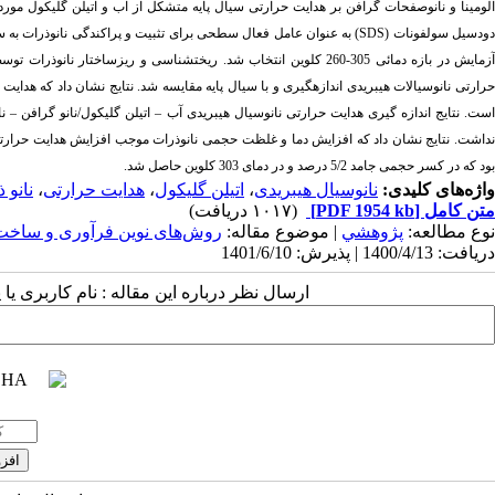
لومینا و نانوصفحات گرافن بر هدایت حرارتی سیال پایه متشکل از آب و اتیلن گلیکول مورد مطالعه قرار گرفت.
ودسیل سولفونات (
SDS
زمایش در بازه دمائی 305-260 کلوین انتخاب شد. ریخت­شناسی و ریزساختار نانوذرات توسط میکروسکوپ الکترونی روبشی (
حرارتی نانوسیالات هیبریدی اندازه­گیری و با سیال پایه مقایسه شد. نتایج نشان داد که هدایت حر
است. نتایج اندازه گیری هدایت حرارتی نانوسیال هیبریدی آب – اتیلن گلیکول­/­نانو گرافن –
بود که در کسر حجمی جامد 5/2 درصد و در دمای 303 کلوین حاصل شد.
واژه‌های کلیدی:
نانوسیال هیبریدی
،
اتیلن گلیکول
،
هدایت حرارتی
،
نانو 
متن کامل
[PDF 1954 kb]
(۱۰۱۷ دریافت)
نوع مطالعه:
پژوهشي
| موضوع مقاله:
روش‌های نوین فرآوری و ساخت
دریافت: 1400/4/13 | پذیرش: 1401/6/10
ارسال نظر درباره این مقاله : نام کاربری ی