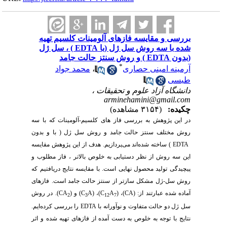
بررسی و مقایسه فازهای آلومینات کلسیم تهیه
شده با سه روش سل ژل (با EDTA ) ، سل ژل
(بدون EDTA ) و روش سنتز حالت جامد
*
آرمینه امینی حصاری
،
محمد جواد
طبسی
دانشگاه آزاد علوم و تحقیقات ،
arminehamini@gmail.com
چکیده:
(۳۱۵۴ مشاهده)
در این پژوهش به بررسی فاز های
کلسیم-آلومینات
که
با سه
روش مختلف سنتز حالت جامد و روش سل ژل ( با و بدون
EDTA
)
ساخته
شده‌اند
می‌پردازیم
. هدف از این پژوهش مقایسه
این سه روش از نظر دستیابی به خلوص بالاتر ، فاز مطلوب و
پیچیدگی تولید محصول نهایی است.
با مقایسه نتایج دریافتیم که
روش سل-ژل مشکل سازتر از سنتز حالت جامد است.
فازهای
آماده شده عبارتند از: (
CA
)، (
A
C
)، (
A
C
) و (
CA
).
در روش
2
3
12
7
سل ژل دو حالت متفاوت و نوآورانه با
EDTA
را بررسی کرده‌ایم.
نتایج با توجه به خلوص به دست آمده از فازهای تهیه شده و اثر