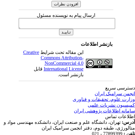
ارسال پیام به نویسنده مسئول
بازنشر اطلاعات
این مقاله تحت شرایط
Creative
Commons Attribution-
NonCommercial 4.0
International License
قابل
بازنشر است.
ترسی سریع
جمن سرامیک ایران
ارت علوم، تحقیقات و فناوری
یسیون نشریات علمی
مانه اطلاعات پژوهشی ایران
لاعات تماس
رس:
تهران، دانشگاه علم و صنعت ایران، دانشکده مهندسی مواد و
الورژی، طبقه دوم، دفتر انجمن سرامیک ایران
فن :
77899399 - 021