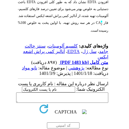
افزودن
EDTA
نشان داد که به طور کلی
افزودن
EDTA
باعث
دستیابی به خلوص بهتر می‌شود
برای تعیین درصد فازهای کلسیم-
آلومینات تهیه شده، از
آنالیز کمی پراش اشعه ایکس
استفاده شد.
فاز
CA
در هر سه روش تهیه، با اولین پخت به خلوص 100%
2
رسیده است.
واژه‌های کلیدی:
کلسیم آلومینات
،
سنتز حالت
جامد
،
سل ژل
،
EDTA
،
آنالیز کمی پراش اشعه
ایکس
متن کامل
[PDF 1483 kb]
(۸۹۷ دریافت)
نوع مطالعه:
پژوهشي
| موضوع مقاله:
نانو مواد
دریافت: 1401/1/18 | پذیرش: 1401/3/9
ارسال نظر درباره این مقاله : نام کاربری یا پست
الکترونیک شما: