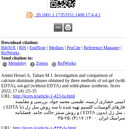
‎ 20.1001.1.17353351.1400.17.4.4.1
Download citation:
BibTeX
|
RIS
|
EndNote
|
Medlars
|
ProCite
|
Reference Manager
|
RefWorks
Send citation to:
Mendeley
Zotero
RefWorks
Amini Hesari A, Tabasi M J. Investigation and comparison of
calcium aluminate phases obtained by three methods of sol-gel (with
EDTA), sol-gel (without EDTA) and solid-phase synthesis. Jicers
2022; 17 (4) :25-35
URL:
http://jicers.ir/article-1-423-fa.html
امینی حصاری آرمینه، طبسی محمد جواد. بررسی و مقایسه
فازهای آلومینات کلسیم تهیه شده با سه روش سل ژل (با EDTA )
، سل ژل (بدون EDTA ) و روش سنتز حالت جامد. فصلنامه
سرامیک ایران. ۱۴۰۰; ۱۷ (۴) :۲۵-۳۵
URL:
http://jicers.ir/article-۱-۴۲۳-fa.html