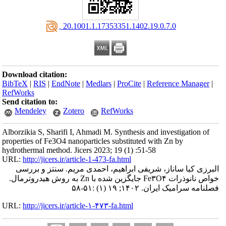
‎ 20.1001.1.17353351.1402.19.0.7.0
Download citation:
BibTeX
|
RIS
|
EndNote
|
Medlars
|
ProCite
|
Reference Manager
|
RefWorks
Send citation to:
Mendeley
Zotero
RefWorks
Alborzikia S, Sharifi I, Ahmadi M. Synthesis and investigation of
properties of Fe3O4 nanoparticles substituted with Zn by
hydrothermal method. Jicers 2023; 19 (1) :51-58
URL:
http://jicers.ir/article-1-473-fa.html
البرزی کیا ساناز، شریفی ابراهیم، احمدی مریم. سنتز و بررسی
خواص نانوذرات Fe۳O۴ جایگزین شده با Zn به روش هیدروترمال.
فصلنامه سرامیک ایران. ۱۴۰۲; ۱۹ (۱) :۵۱-۵۸
URL:
http://jicers.ir/article-۱-۴۷۳-fa.html