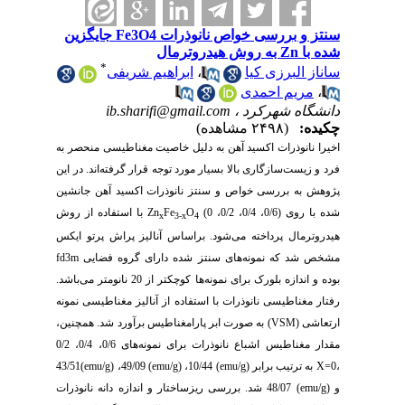
سنتز و بررسی خواص نانوذرات Fe3O4 جایگزین
شده با Zn به روش هیدروترمال
*
ساناز البرزی کیا
،
ابراهیم شریفی
،
مریم احمدی
دانشگاه شهرکرد ،
ib.sharifi@gmail.com
چکیده:
(۲۴۹۸ مشاهده)
اخیرا نانوذرات اکسید آهن به دلیل خاصیت مغناطیسی منحصر به
فرد و زیست‌سازگاری بالا بسیار مورد توجه قرار گرفته‌اند.
در این
پژوهش به بررسی خواص و سنتز
نانوذرات اکسید آهن جانشین
شده با روی
(
0/6، 0/4، 0/2، 0
)
O
Fe
Zn
با استفاده از
روش
x
3-x
4
هیدروترمال پرداخته می‌شود.
براساس آنالیز پراش پرتو ایکس
مشخص شد که نمونه‌های
سنتز شده
دارای گروه‌ فضایی
fd3m
بوده و اندازه بلورک برای نمونه‌ها کوچکتر از 20 نانومتر می‌باشد.
رفتار مغناطیسی نانوذرات با استفاده از آنالیز مغناطیسی نمونه
ارتعاشی (
VSM
) به صورت ابر پارامغناطیس برآورد شد. همچنین،
مقدار مغناطیس اشباع
نانوذرات
برای نمونه‌های
0/6، 0/4، 0/2
،0=
X
به ترتیب برابر
(emu/g)
10/44،
(emu/g)
49/09،
(emu/g)
43/51
و
(emu/g)
48/07 شد. بررسی ریزساختار و اندازه دانه نانوذرات