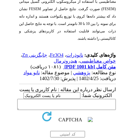
مغناطیسی
با استفاده از میکروسکوپ الکترونی گسیل میدانی
(
FESEM
) صورت گرفت. نتایج حاصل از تصاویر
FESEM
نشان
داد که بیشتر دانه‌ها کروی با توزیع یکنواخت هستند و اندازه دانه
برای نمونه را بین 10 تا 30 نانومتر
است. با توجه به نتایج حاصل این
ذرات می‌توانند قابلیت استفاده در کاربردهای پزشکی و
کاتالیستی را داشته باشند.
واژه‌های کلیدی:
نانوذرات
،
Fe3O4
،
جایگزینی Zn
،
خواص مغناطیسی
،
هیدروترمال
متن کامل
[PDF 1001 kb]
(۱۰۸۱ دریافت)
نوع مطالعه:
پژوهشي
| موضوع مقاله:
نانو مواد
دریافت: 1402/4/25 | پذیرش: 1402/7/30
ارسال نظر درباره این مقاله : نام کاربری یا پست
الکترونیک شما: