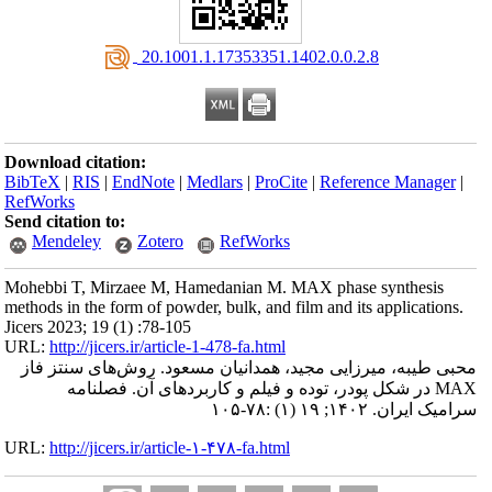
‎ 20.1001.1.17353351.1402.0.0.2.8
Download citation:
BibTeX
|
RIS
|
EndNote
|
Medlars
|
ProCite
|
Reference Manager
|
RefWorks
Send citation to:
Mendeley
Zotero
RefWorks
Mohebbi T, Mirzaee M, Hamedanian M. MAX phase synthesis
methods in the form of powder, bulk, and film and its applications.
Jicers 2023; 19 (1) :78-105
URL:
http://jicers.ir/article-1-478-fa.html
محبی طیبه، میرزایی مجید، همدانیان مسعود. روش‌های سنتز فاز
MAX در شکل پودر، توده و فیلم و کاربردهای آن. فصلنامه
سرامیک ایران. ۱۴۰۲; ۱۹ (۱) :۷۸-۱۰۵
URL:
http://jicers.ir/article-۱-۴۷۸-fa.html