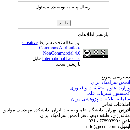
ارسال پیام به نویسنده مسئول
بازنشر اطلاعات
این مقاله تحت شرایط
Creative
Commons Attribution-
NonCommercial 4.0
International License
قابل
بازنشر است.
ترسی سریع
جمن سرامیک ایران
ارت علوم، تحقیقات و فناوری
یسیون نشریات علمی
مانه اطلاعات پژوهشی ایران
لاعات تماس
رس:
تهران، دانشگاه علم و صنعت ایران، دانشکده مهندسی مواد و
الورژی، طبقه دوم، دفتر انجمن سرامیک ایران
فن :
77899399 - 021
میل :
info@jicers.com