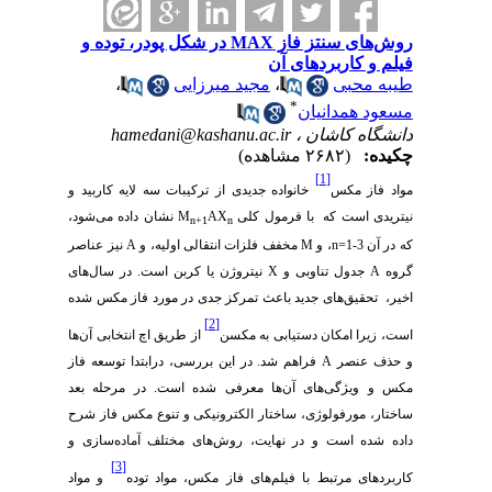
روش‌های سنتز فاز MAX در شکل پودر، توده و
فیلم و کاربردهای آن
طیبه محبی
،
مجید میرزایی
،
*
مسعود همدانیان
دانشگاه کاشان ،
hamedani@kashanu.ac.ir
چکیده:
(۲۶۸۲ مشاهده)
[1]
مواد فاز مکس
خانواده جدیدی از ترکیبات سه لایه کاربید و
نیتریدی است که با فرمول کلی
AX
M
نشان داده می‏‌شود،
n+1
n
که در آن 3-1=
n
،
و
M
مخفف فلزات انتقالی اولیه، و
A
نیز عناصر
گروه
A
جدول تناوبی و
X
نیتروژن یا کربن است. در سال‌های
اخیر، تحقیق‏‌های جدید باعث تمرکز جدی در مورد فاز
مکس شده
[2]
است، زیرا امکان دستیابی به مکسن
از طریق اچ انتخابی آن‌ها
و حذف عنصر
A
فراهم شد. در این بررسی، درابتدا توسعه فاز
مکس و ویژگی‏‌های آن‏‌ها معرفی شده است. در مرحله بعد
ساختار، مورفولوژی، ساختار الکترونیکی و تنوع مکس
فاز شرح
داده شده است و در نهایت، روش‌های مختلف آماده‌سازی و
[3]
کاربردهای مرتبط با فیلم‌های فاز
مکس
، مواد توده
و مواد