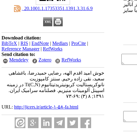
آنالیز
‎ 20.1001.1.17353351.1391.3.31.6.9
ا سایز
Download citation:
BibTeX
|
RIS
|
EndNote
|
Medlars
|
ProCite
|
Reference Manager
|
RefWorks
Send citation to:
Mendeley
Zotero
RefWorks
خوش امید اقدم الهه، رضایی حمیدرضا، باغشاهی
سعید، نقی زاده رحیم. سنتز کامپوزیت
نانوکریستالیت کربونیتریدتیتانیوم Ti(C,N) در زمینه
اسپینل آلومینات منیزیم. فصلنامه سرامیک ایران.
۱۳۹۱; ۸ (۳) :۶۹-۷۳
URL:
http://jicers.ir/article-۱-۵۸-fa.html