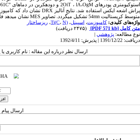
استوکیومتری پودرهای MgO،Al ، TiO2 و دوده‮کربن در دماهای °C160
پراش اشعه ایکس استفاده شد. نتایج آنالیز XRD نشان داد که کامپو‮
متوسط کریستالیت nm45 تشکیل می‮گردد. تصاویر SEM نشان می‮دهد ‬‬‬‬‬‬‬
واژه‌های کلیدی:
کامپوزیت
،
اسپینل
،
N)
،
Ti(C
،
ریزساختار
متن کامل
[PDF 571 kb]
(۲۴۷۵ دریافت)
نوع مطالعه:
پژوهشي
|
دریافت: 1391/12/22 | پذیرش: 1392/4/11
ارسال نظر درباره این مقاله : نام کاربری ی
ارسال پیام 