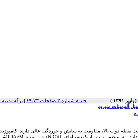
جلد ۸ شماره ۳ صفحات ۷۳-۶۹
|
برگشت به 
ه
ه علت نقطه ذوب بالا، مقاومت به سایش و خوردگی عالی دارند. کامپوزیت آ
رد. به منظور تهیه نانوکریستالهای Ti(C,N) در زمینه MgAl2O4 