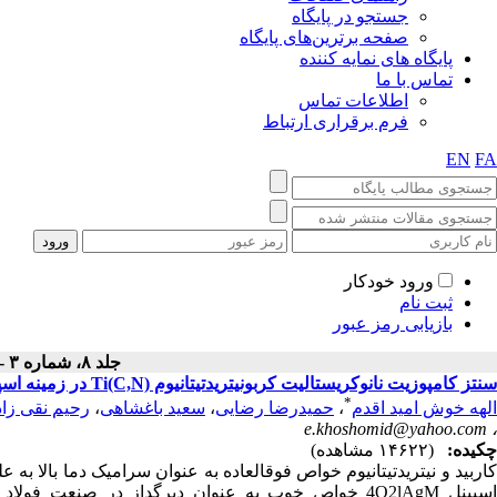
جستجو در پایگاه
صفحه برترین‌های پایگاه
پایگاه های نمایه کننده
تماس با ما
اطلاعات تماس
فرم برقراری ارتباط
EN
FA
ورود خودکار
ثبت نام
بازیابی رمز عبور
جلد ۸، شماره ۳ - ( پاييز ۱۳۹۱ )
سنتز کامپوزیت نانوکریستالیت کربونیتریدتیتانیوم Ti(C,N) در زمینه اسپینل آلومینات منیزیم
*
الهه خوش امید اقدم
،
حمیدرضا رضایی
،
سعید باغشاهی
،
رحیم نقی زاد
e.khoshomid@yahoo.com
،
چکیده:
(۱۴۶۲۲ مشاهده)
کاربید و نیتریدتیتانیوم خواص فوق‮العاده‮ به عنوان سرامیک دما بالا ب
اسپینل MgAl2O4 خواص خوب به عنوان دیرگداز در صنعت فولاد دا‮