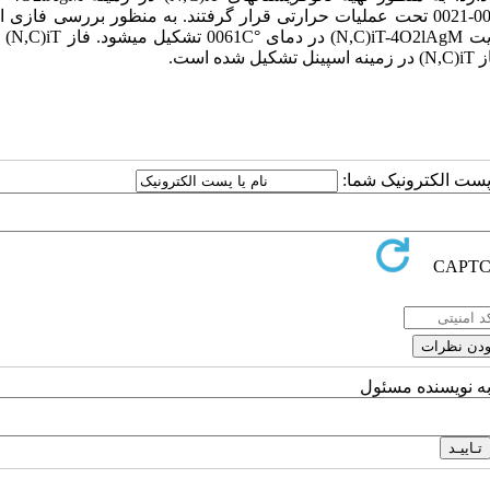
0-1200 تحت عملیات حرارتی قرار گرفتند. به منظور بررسی فازی از 
زیت MgAl2O4-Ti(C,N) در دمای °C1600 تشکیل میشود. فاز Ti(C,N) ب
فاز Ti(C,N) در زمینه اسپینل تشکیل شده است.
ا پست الکترونیک شما:
به نویسنده مسئول