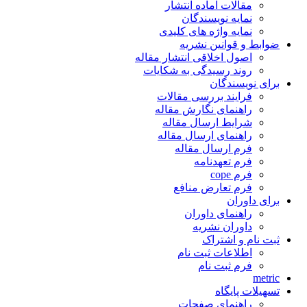
مقالات آماده انتشار
نمایه نویسندگان
نمایه واژه های کلیدی
ضوابط و قوانین نشریه
اصول اخلاقی انتشار مقاله
روند رسیدگی به شکایات
برای نویسندگان
فرایند بررسی مقالات
راهنمای نگارش مقاله
شرایط ارسال مقاله
راهنمای ارسال مقاله
فرم ارسال مقاله
فرم تعهدنامه
فرم cope
فرم تعارض منافع
برای داوران
راهنمای داوران
داوران نشریه
ثبت نام و اشتراک
اطلاعات ثبت نام
فرم ثبت نام
metric
تسهیلات پایگاه
راهنمای صفحات