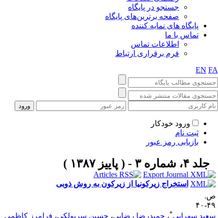
جستجو در پایگاه
صفحه برترین‌های پایگاه
پایگاه های نمایه کننده
تماس با ما
اطلاعات تماس
فرم برقراری ارتباط
EN
F
ورود خودکار
ثبت نام
بازیابی رمز عبور
جلد ۴، شماره ۳ - ( پاييز ۱۳۸۷ )
استخراج زیرکونیا از زیرکون به روش ذوبی
.
۴۹-
*
عید سهرابی
،
حمیدرضا رضایی
،
حسین سرپولکی
،
فرامرز کاظمی