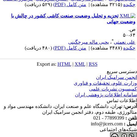
کیده
(۳۲۱۵ مشاهده)
|
متن کامل (PDF)
(۵۲۹ دریافت)
تجزیه و تحلیل وضعیت صنعت کاشی کشور در چالش با
ضعیت جهانی
.
۶۴-
*
لی نعمتی
،
یحیی ماله میرچگینی
کیده
(۳۴۸۷ مشاهده)
|
متن کامل (PDF)
(۴۸۰ دریافت)
Export as:
HTML
|
XML
|
RSS
ترسی سریع
جمن سرامیک ایران
ارت علوم، تحقیقات و فناوری
یسیون نشریات علمی
مانه اطلاعات پژوهشی ایران
لاعات تماس
رس:
تهران، دانشگاه علم و صنعت ایران، دانشکده مهندسی مواد و
الورژی، طبقه دوم، دفتر انجمن سرامیک ایران
فن :
77899399 - 021
میل :
info@jicers.com
که‌های اجتماعی